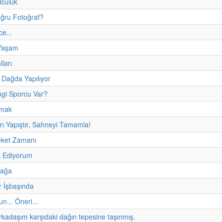
lculuk
ğru Fotoğraf?
e...
Yaşam
ları
 Dağda Yapılıyor
ngi Sporcu Var?
şmak
rı Yapıştır, Sahneyi Tamamla!
eket Zamanı
 Ediyorum
fağa
r İşbaşında
un... Öneri...
rkadaşım karşıdaki dağın tepesine taşınmış.