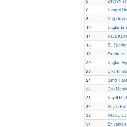
2
Zirveye Yo
6
Hangisi Do
8
Dağ Deyinc
10
Dağlarda 
14
Kaya Kartal
16
Bu Sporlar
18
Sırada Ha
20
Dağları A
22
Çıkartmala
24
Şimdi Har
26
Çok Merak
28
Haydi Mut
30
Küçük Elle
32
Kitap... Oy
34
En yakın a