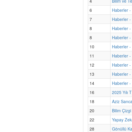
4
Bilim ve T
6
Haberler 
7
Haberler -
8
Haberler -
8
Haberler - 
10
Haberler -
11
Haberler -
12
Haberler 
13
Haberler -
14
Haberler -
16
2025 Yılı 
18
Aziz Sanc
20
Bilim Çizg
22
Yapay Zekâ 
28
Gönüllü Kat