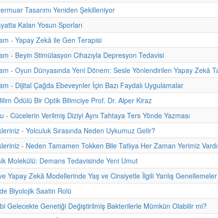
 Fermuar Tasarımı Yeniden Şekilleniyor
atta Kalan Yosun Sporları
m - Yapay Zekâ ile Gen Terapisi
m - Beyin Stimülasyon Cihazıyla Depresyon Tedavisi
am - Oyun Dünyasında Yeni Dönem: Sesle Yönlendirilen Yapay Zekâ Ta
m - Dijital Çağda Ebeveynler İçin Bazı Faydalı Uygulamalar
lim Ödülü Bir Optik Bilimciye Prof. Dr. Alper Kiraz
u - Cücelerin Verilmiş Diziyi Aynı Tahtaya Ters Yönde Yazması
kleriniz - Yolculuk Sırasında Neden Uykumuz Gelir?
kleriniz - Neden Tamamen Tokken Bile Tatlıya Her Zaman Yerimiz Vardı
sik Molekülü: Demans Tedavisinde Yeni Umut
 ve Yapay Zekâ Modellerinde Yaş ve Cinsiyetle İlgili Yanlış Genellemeler
de Biyolojik Saatin Rolü
ibi Gelecekte Genetiği Değiştirilmiş Bakterilerle Mümkün Olabilir mi?