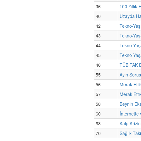
36
100 Yıllık
40
Uzayda Hay
42
Tekno-Yaşa
43
Tekno-Yaşa
44
Tekno-Yaş
45
Tekno-Yaşa
46
TÜBİTAK Bi
55
Ayın Sorus
56
Merak Etti
57
Merak Etti
58
Beynin Ek
60
İnternette
68
Kalp Krizin
70
Sağlık Tak