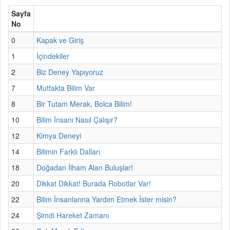
Sayfa
No
0
Kapak ve Giriş
1
İçindekiler
2
Biz Deney Yapıyoruz
7
Mutfakta Bilim Var
8
Bir Tutam Merak, Bolca Bilim!
10
Bilim İnsanı Nasıl Çalışır?
12
Kimya Deneyi
14
Bilimin Farklı Dalları
18
Doğadan İlham Alan Buluşlar!
20
Dikkat Dikkat! Burada Robotlar Var!
22
Bilim İnsanlarına Yardım Etmek İster misin?
24
Şimdi Hareket Zamanı