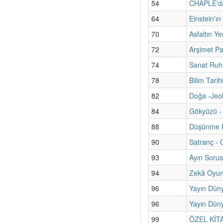
54
CHAPLE'dan
64
Einstein'ı
70
Asfaltın Ye
72
Arşimet Pa
74
Sanat Ruhu
78
Bilim Tari
82
Doğa -Jeol
84
Gökyüzü - 
88
Düşünme K
90
Satranç - 
93
Ayın Sorus
94
Zekâ Oyun
96
Yayın Dün
96
Yayın Düny
99
ÖZEL KİTAP