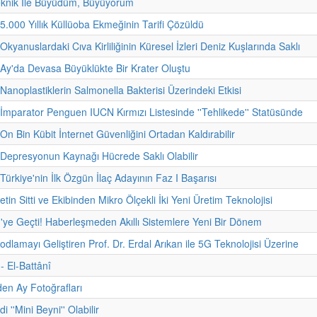
eknik İle Büyüdüm, Büyüyorum
 5.000 Yıllık Küllüoba Ekmeğinin Tarifi Çözüldü
Okyanuslardaki Cıva Kirliliğinin Küresel İzleri Deniz Kuşlarında Saklı
 Ay'da Devasa Büyüklükte Bir Krater Oluştu
 Nanoplastiklerin Salmonella Bakterisi Üzerindeki Etkisi
 İmparator Penguen IUCN Kırmızı Listesinde ''Tehlikede'' Statüsünde
On Bin Kübit İnternet Güvenliğini Ortadan Kaldırabilir
 Depresyonun Kaynağı Hücrede Saklı Olabilir
Türkiye'nin İlk Özgün İlaç Adayının Faz I Başarısı
etin Sitti ve Ekibinden Mikro Ölçekli İki Yeni Üretim Teknolojisi
'ye Geçti! Haberleşmeden Akıllı Sistemlere Yeni Bir Dönem
odlamayı Geliştiren Prof. Dr. Erdal Arıkan ile 5G Teknolojisi Üzerine
 - El-Battânî
den Ay Fotoğrafları
i ''Mini Beyni'' Olabilir