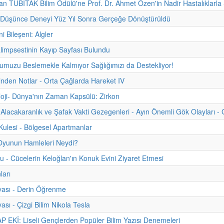
 TÜBİTAK Bilim Ödülü'ne Prof. Dr. Ahmet Özen'in Nadir Hastalıklarla Ş
n Düşünce Deneyi Yüz Yıl Sonra Gerçeğe Dönüştürüldü
ni Bileşeni: Algler
limpsestinin Kayıp Sayfası Bulundu
muzu Beslemekle Kalmıyor Sağlığımızı da Destekliyor!
hinden Notlar - Orta Çağlarda Hareket IV
oji- Dünya'nın Zaman Kapsülü: Zirkon
Alacakaranlık ve Şafak Vakti Gezegenleri - Ayın Önemli Gök Olayları - 
ulesi - Bölgesel Apartmanlar
Oyunun Hamleleri Neydi?
u - Cücelerin Keloğlan'ın Konuk Evini Ziyaret Etmesi
ları
yası - Derin Öğrenme
ası - Çizgi Bilim Nikola Tesla
 EKİ: Liseli Gençlerden Popüler Bilim Yazısı Denemeleri