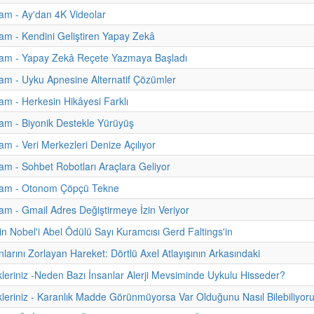
am - Ay'dan 4K Videolar
m - Kendini Geliştiren Yapay Zekâ
am - Yapay Zekâ Reçete Yazmaya Başladı
m - Uyku Apnesine Alternatif Çözümler
m - Herkesin Hikâyesi Farklı
am - Biyonik Destekle Yürüyüş
m - Veri Merkezleri Denize Açılıyor
m - Sohbet Robotları Araçlara Geliyor
am - Otonom Çöpçü Tekne
m - Gmail Adres Değiştirmeye İzin Veriyor
n Nobel'i Abel Ödülü Sayı Kuramcısı Gerd Faltings'in
nlarını Zorlayan Hareket: Dörtlü Axel Atlayışının Arkasındaki
kleriniz -Neden Bazı İnsanlar Alerji Mevsiminde Uykulu Hisseder?
kleriniz - Karanlık Madde Görünmüyorsa Var Olduğunu Nasıl Bilebiliyor