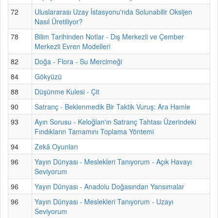
72
Uluslararası Uzay İstasyonu'nda Solunabilir Oksijen
Nasıl Üretiliyor?
78
Bilim Tarihinden Notlar - Dış Merkezli ve Çember
Merkezli Evren Modelleri
82
Doğa - Flora - Su Mercimeği
84
Gökyüzü
88
Düşünme Kulesi - Çit
90
Satranç - Beklenmedik Bir Taktik Vuruş: Ara Hamle
93
Ayın Sorusu - Keloğlan'ın Satranç Tahtası Üzerindeki
Fındıkların Tamamını Toplama Yöntemi
94
Zekâ Oyunları
96
Yayın Dünyası - Meslekleri Tanıyorum - Açık Havayı
Seviyorum
96
Yayın Dünyası - Anadolu Doğasından Yansımalar
96
Yayın Dünyası - Meslekleri Tanıyorum - Uzayı
Seviyorum