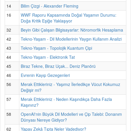
14
Bilim Çizgi - Alexander Fleming
16
WWF Raporu Kapsamında Doğal Yaşamın Durumu:
Doğa Kritik Eşiğe Yaklaşıyor
32
Beyin Gibi Çalışan Bilgisayarlar: Nöromorfik Hesaplama
42
Tekno-Yaşam - Dil Modellerinin Yaygın Kullanım Analizi
43
Tekno-Yaşam - Topolojik Kuantum Çipi
44
Tekno-Yaşam - Elektronik Tat
45
Biraz Tekne, Biraz Uçak... Deniz Planörü
46
Evrenin Kayıp Gezegenleri
56
Merak Ettikleriniz - Yaşımız İlerledikçe Vücut Kokumuz
Değişir mi?
57
Merak Ettikleriniz - Neden Kaşındıkça Daha Fazla
Kaşınırız?
58
OpenAI'nin Büyük Dil Modelleri ve Çip Talebi: Donanım
Dünyası Nereye Gidiyor?
62
Yapay Zekâ Tıpta Neler Vadediyor?