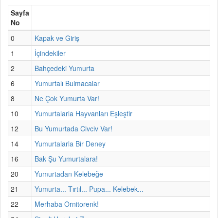
Sayfa
No
0
Kapak ve Giriş
1
İçindekiler
2
Bahçedeki Yumurta
6
Yumurtalı Bulmacalar
8
Ne Çok Yumurta Var!
10
Yumurtalarla Hayvanları Eşleştir
12
Bu Yumurtada Civciv Var!
14
Yumurtalarla Bir Deney
16
Bak Şu Yumurtalara!
20
Yumurtadan Kelebeğe
21
Yumurta... Tırtıl... Pupa... Kelebek...
22
Merhaba Ornitorenk!