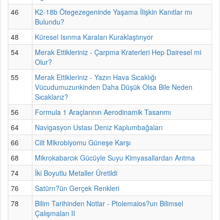
46
K2-18b Ötegezegeninde Yaşama İlişkin Kanıtlar mı
Bulundu?
48
Küresel Isınma Karaları Kuraklaştırıyor
54
Merak Ettikleriniz - Çarpma Kraterleri Hep Dairesel mi
Olur?
55
Merak Ettikleriniz - Yazın Hava Sıcaklığı
Vücudumuzunkinden Daha Düşük Olsa Bile Neden
Sıcaklarız?
56
Formula 1 Araçlarının Aerodinamik Tasarımı
64
Navigasyon Ustası Deniz Kaplumbağaları
66
Cilt Mikrobiyomu Güneşe Karşı
68
Mikrokabarcık Gücüyle Suyu Kimyasallardan Arıtma
74
İki Boyutlu Metaller Üretildi
76
Satürn?ün Gerçek Renkleri
78
Bilim Tarihinden Notlar - Ptolemaios?un Bilimsel
Çalışmaları II