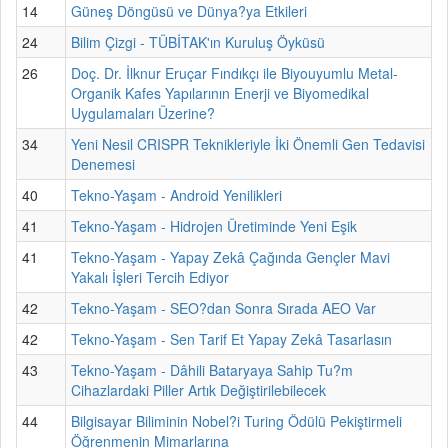
14
Güneş Döngüsü ve Dünya?ya Etkileri
24
Bilim Çizgi - TÜBİTAK'ın Kuruluş Öyküsü
26
Doç. Dr. İlknur Eruçar Fındıkçı ile Biyouyumlu Metal-
Organik Kafes Yapılarının Enerji ve Biyomedikal
Uygulamaları Üzerine?
34
Yeni Nesil CRISPR Teknikleriyle İki Önemli Gen Tedavisi
Denemesi
40
Tekno-Yaşam - Android Yenilikleri
41
Tekno-Yaşam - Hidrojen Üretiminde Yeni Eşik
41
Tekno-Yaşam - Yapay Zekâ Çağında Gençler Mavi
Yakalı İşleri Tercih Ediyor
42
Tekno-Yaşam - SEO?dan Sonra Sırada AEO Var
42
Tekno-Yaşam - Sen Tarif Et Yapay Zekâ Tasarlasın
43
Tekno-Yaşam - Dâhili Bataryaya Sahip Tu?m
Cihazlardaki Piller Artık Değiştirilebilecek
44
Bilgisayar Biliminin Nobel?i Turing Ödülü Pekiştirmeli
Öğrenmenin Mimarlarına