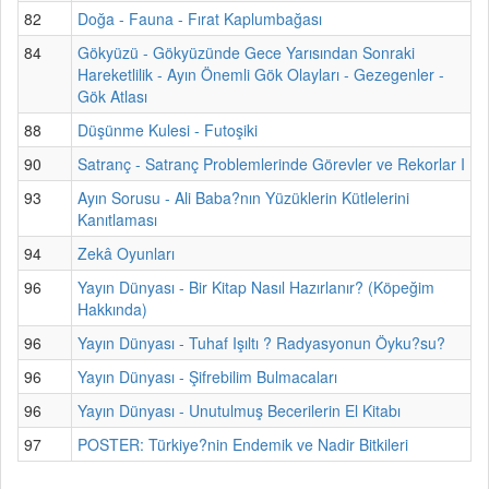
82
Doğa - Fauna - Fırat Kaplumbağası
84
Gökyüzü - Gökyüzünde Gece Yarısından Sonraki
Hareketlilik - Ayın Önemli Gök Olayları - Gezegenler -
Gök Atlası
88
Düşünme Kulesi - Futoşiki
90
Satranç - Satranç Problemlerinde Görevler ve Rekorlar I
93
Ayın Sorusu - Ali Baba?nın Yüzüklerin Kütlelerini
Kanıtlaması
94
Zekâ Oyunları
96
Yayın Dünyası - Bir Kitap Nasıl Hazırlanır? (Köpeğim
Hakkında)
96
Yayın Dünyası - Tuhaf Işıltı ? Radyasyonun Öyku?su?
96
Yayın Dünyası - Şifrebilim Bulmacaları
96
Yayın Dünyası - Unutulmuş Becerilerin El Kitabı
97
POSTER: Türkiye?nin Endemik ve Nadir Bitkileri