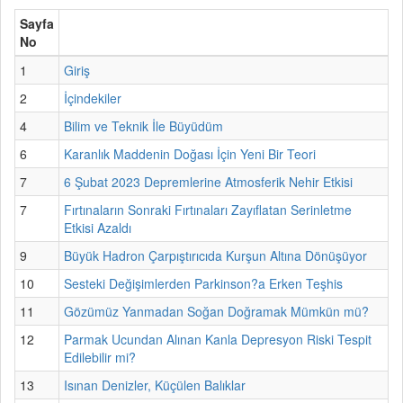
Sayfa
No
1
Giriş
2
İçindekiler
4
Bilim ve Teknik İle Büyüdüm
6
Karanlık Maddenin Doğası İçin Yeni Bir Teori
7
6 Şubat 2023 Depremlerine Atmosferik Nehir Etkisi
7
Fırtınaların Sonraki Fırtınaları Zayıflatan Serinletme
Etkisi Azaldı
9
Büyük Hadron Çarpıştırıcıda Kurşun Altına Dönüşüyor
10
Sesteki Değişimlerden Parkinson?a Erken Teşhis
11
Gözümüz Yanmadan Soğan Doğramak Mümkün mü?
12
Parmak Ucundan Alınan Kanla Depresyon Riski Tespit
Edilebilir mi?
13
Isınan Denizler, Küçülen Balıklar