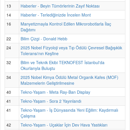
13
Haberler - Beyin Tümörlerinin Zayıf Noktası
14
Haberler - Terlediğinizde İncelen Mont
16
Manyetizmayla Kontrol Edilen Mikrorobotlarla İlaç
Dağıtımı
22
Bilim Çizgi - Donald Hebb
24
2025 Nobel Fizyoloji veya Tıp Ödülü Çevresel Bağışıklık
Toleransı'nın Keşfine
32
Bilim ve Teknik Ekibi TEKNOFEST İstanbul'da
Okurlarıyla Buluştu
34
2025 Nobel Kimya Ödülü Metal Organik Kafes (MOF)
Malzemelerin Geliştirilmesine
40
Tekno-Yaşam - Meta Ray-Ban Display
41
Tekno-Yaşam - Sora 2 Yayınlandı
41
Tekno-Yaşam - İş Dünyasında Yeni Eğilim: Kaydırmalı
Çalışma
42
Tekno-Yaşam - Uçaklar İçin Dev Hava Yastıkları