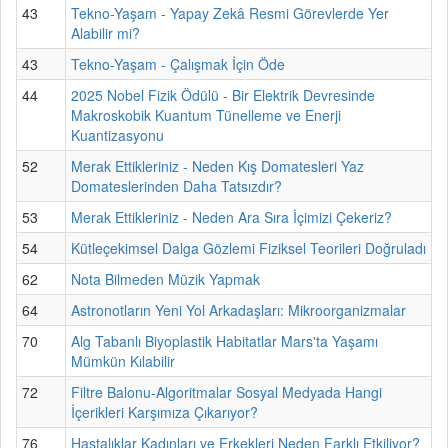
43
Tekno-Yaşam - Yapay Zekâ Resmi Görevlerde Yer
Alabilir mi?
43
Tekno-Yaşam - Çalışmak İçin Öde
44
2025 Nobel Fizik Ödülü - Bir Elektrik Devresinde
Makroskobik Kuantum Tünelleme ve Enerji
Kuantizasyonu
52
Merak Ettikleriniz - Neden Kış Domatesleri Yaz
Domateslerinden Daha Tatsızdır?
53
Merak Ettikleriniz - Neden Ara Sıra İçimizi Çekeriz?
54
Kütleçekimsel Dalga Gözlemi Fiziksel Teorileri Doğruladı
62
Nota Bilmeden Müzik Yapmak
64
Astronotların Yeni Yol Arkadaşları: Mikroorganizmalar
70
Alg Tabanlı Biyoplastik Habitatlar Mars'ta Yaşamı
Mümkün Kılabilir
72
Filtre Balonu-Algoritmalar Sosyal Medyada Hangi
İçerikleri Karşımıza Çıkarıyor?
76
Hastalıklar Kadınları ve Erkekleri Neden Farklı Etkiliyor?