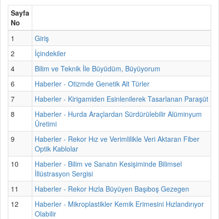
Sayfa
No
1
Giriş
2
İçindekiler
4
Bilim ve Teknik İle Büyüdüm, Büyüyorum
6
Haberler - Otizmde Genetik Alt Türler
7
Haberler - Kirigamiden Esinlenilerek Tasarlanan Paraşüt
8
Haberler - Hurda Araçlardan Sürdürülebilir Alüminyum
Üretimi
9
Haberler - Rekor Hız ve Verimlilikle Veri Aktaran Fiber
Optik Kablolar
10
Haberler - Bilim ve Sanatın Kesişiminde Bilimsel
İllüstrasyon Sergisi
11
Haberler - Rekor Hızla Büyüyen Başıboş Gezegen
12
Haberler - Mikroplastikler Kemik Erimesini Hızlandırıyor
Olabilir