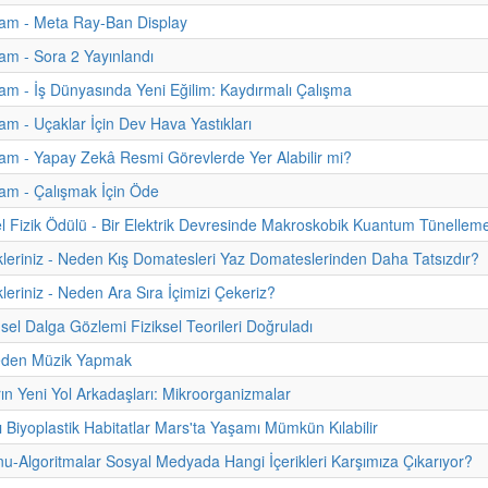
am - Meta Ray-Ban Display
m - Sora 2 Yayınlandı
m - İş Dünyasında Yeni Eğilim: Kaydırmalı Çalışma
m - Uçaklar İçin Dev Hava Yastıkları
m - Yapay Zekâ Resmi Görevlerde Yer Alabilir mi?
am - Çalışmak İçin Öde
 Fizik Ödülü - Bir Elektrik Devresinde Makroskobik Kuantum Tünellem
kleriniz - Neden Kış Domatesleri Yaz Domateslerinden Daha Tatsızdır?
leriniz - Neden Ara Sıra İçimizi Çekeriz?
sel Dalga Gözlemi Fiziksel Teorileri Doğruladı
eden Müzik Yapmak
rın Yeni Yol Arkadaşları: Mikroorganizmalar
ı Biyoplastik Habitatlar Mars'ta Yaşamı Mümkün Kılabilir
onu-Algoritmalar Sosyal Medyada Hangi İçerikleri Karşımıza Çıkarıyor?