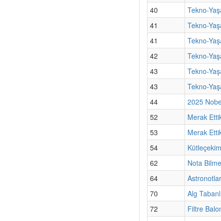
40
Tekno-Yaş
41
Tekno-Yaşa
41
Tekno-Yaşa
42
Tekno-Yaşa
43
Tekno-Yaşa
43
Tekno-Yaş
44
2025 Nobel
52
Merak Etti
53
Merak Ettik
54
Kütleçekim
62
Nota Bilm
64
Astronotla
70
Alg Tabanl
72
Filtre Bal