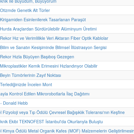
eknik İle Büyüdüm, Büyüyorum
 Otizmde Genetik Alt Türler
 Kirigamiden Esinlenilerek Tasarlanan Paraşüt
 Hurda Araçlardan Sürdürülebilir Alüminyum Üretimi
Rekor Hız ve Verimlilikle Veri Aktaran Fiber Optik Kablolar
Bilim ve Sanatın Kesişiminde Bilimsel İllüstrasyon Sergisi
- Rekor Hızla Büyüyen Başıboş Gezegen
Mikroplastikler Kemik Erimesini Hızlandırıyor Olabilir
 Beyin Tümörlerinin Zayıf Noktası
 Terlediğinizde İncelen Mont
yla Kontrol Edilen Mikrorobotlarla İlaç Dağıtımı
i - Donald Hebb
 Fizyoloji veya Tıp Ödülü Çevresel Bağışıklık Toleransı'nın Keşfine
eknik Ekibi TEKNOFEST İstanbul'da Okurlarıyla Buluştu
 Kimya Ödülü Metal Organik Kafes (MOF) Malzemelerin Geliştirilmesi