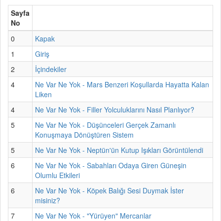
Sayfa
No
0
Kapak
1
Giriş
2
İçindekiler
4
Ne Var Ne Yok - Mars Benzeri Koşullarda Hayatta Kalan
Liken
4
Ne Var Ne Yok - Filler Yolculuklarını Nasıl Planlıyor?
5
Ne Var Ne Yok - Düşünceleri Gerçek Zamanlı
Konuşmaya Dönüştüren Sistem
5
Ne Var Ne Yok - Neptün'ün Kutup Işıkları Görüntülendi
6
Ne Var Ne Yok - Sabahları Odaya Giren Güneşin
Olumlu Etkileri
6
Ne Var Ne Yok - Köpek Balığı Sesi Duymak İster
misiniz?
7
Ne Var Ne Yok - "Yürüyen" Mercanlar