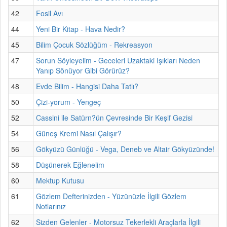
42
Fosil Avı
44
Yeni Bir Kitap - Hava Nedir?
45
Bilim Çocuk Sözlüğüm - Rekreasyon
47
Sorun Söyleyelim - Geceleri Uzaktaki Işıkları Neden
Yanıp Sönüyor Gibi Görürüz?
48
Evde Bilim - Hangisi Daha Tatlı?
50
Çizi-yorum - Yengeç
52
Cassini ile Satürn?ün Çevresinde Bir Keşif Gezisi
54
Güneş Kremi Nasıl Çalışır?
56
Gökyüzü Günlüğü - Vega, Deneb ve Altair Gökyüzünde!
58
Düşünerek Eğlenelim
60
Mektup Kutusu
61
Gözlem Defterinizden - Yüzünüzle İlgili Gözlem
Notlarınız
62
Sizden Gelenler - Motorsuz Tekerlekli Araçlarla İlgili