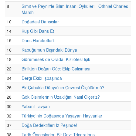
8
Simit ve Peynir'le Bilim İnsanı Öyküleri - Othniel Charles
Marsh
10
Doğadaki Dansçılar
14
Kuş Gibi Dans Et
15
Dans Hareketleri
16
Kabuğumun Dışındaki Dünya
18
Göremesek de Orada: Kızılötesi Işık
22
Birlikten Doğan Güç: Ekip Çalışması
24
Dergi Ekibi İşbaşında
26
Bir Çubukla Dünya'nın Çevresi Ölçülür mü?
28
Gök Cisimlerinin Uzaklığını Nasıl Ölçeriz?
30
Yabani Tavşan
32
Türkiye'nin Doğasında Yaşayan Hayvanlar
37
Doğa Dedektifleri İz Peşinde!
38
Tarih Öncesinden Bir Dev: Triceratops