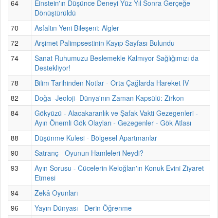
64
Einstein'ın Düşünce Deneyi Yüz Yıl Sonra Gerçeğe
Dönüştürüldü
70
Asfaltın Yeni Bileşeni: Algler
72
Arşimet Palimpsestinin Kayıp Sayfası Bulundu
74
Sanat Ruhumuzu Beslemekle Kalmıyor Sağlığımızı da
Destekliyor!
78
Bilim Tarihinden Notlar - Orta Çağlarda Hareket IV
82
Doğa -Jeoloji- Dünya'nın Zaman Kapsülü: Zirkon
84
Gökyüzü - Alacakaranlık ve Şafak Vakti Gezegenleri -
Ayın Önemli Gök Olayları - Gezegenler - Gök Atlası
88
Düşünme Kulesi - Bölgesel Apartmanlar
90
Satranç - Oyunun Hamleleri Neydi?
93
Ayın Sorusu - Cücelerin Keloğlan'ın Konuk Evini Ziyaret
Etmesi
94
Zekâ Oyunları
96
Yayın Dünyası - Derin Öğrenme