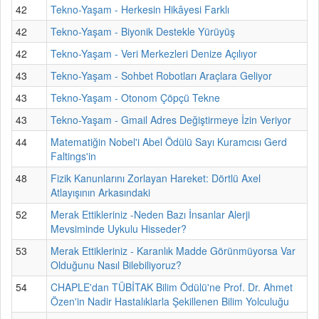
42
Tekno-Yaşam - Herkesin Hikâyesi Farklı
42
Tekno-Yaşam - Biyonik Destekle Yürüyüş
42
Tekno-Yaşam - Veri Merkezleri Denize Açılıyor
43
Tekno-Yaşam - Sohbet Robotları Araçlara Geliyor
43
Tekno-Yaşam - Otonom Çöpçü Tekne
43
Tekno-Yaşam - Gmail Adres Değiştirmeye İzin Veriyor
44
Matematiğin Nobel'i Abel Ödülü Sayı Kuramcısı Gerd
Faltings'in
48
Fizik Kanunlarını Zorlayan Hareket: Dörtlü Axel
Atlayışının Arkasındaki
52
Merak Ettikleriniz -Neden Bazı İnsanlar Alerji
Mevsiminde Uykulu Hisseder?
53
Merak Ettikleriniz - Karanlık Madde Görünmüyorsa Var
Olduğunu Nasıl Bilebiliyoruz?
54
CHAPLE'dan TÜBİTAK Bilim Ödülü'ne Prof. Dr. Ahmet
Özen'in Nadir Hastalıklarla Şekillenen Bilim Yolculuğu