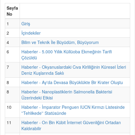
Sayfa
No
1
Giriş
2
İçindekiler
4
Bilim ve Teknik İle Büyüdüm, Büyüyorum
6
Haberler - 5.000 Yıllık Küllüoba Ekmeğinin Tarifi
Çözüldü
7
Haberler - Okyanuslardaki Cıva Kirliliğinin Küresel İzleri
Deniz Kuşlarında Saklı
8
Haberler - Ay'da Devasa Büyüklükte Bir Krater Oluştu
8
Haberler - Nanoplastiklerin Salmonella Bakterisi
Üzerindeki Etkisi
10
Haberler - İmparator Penguen IUCN Kırmızı Listesinde
''Tehlikede'' Statüsünde
11
Haberler - On Bin Kübit İnternet Güvenliğini Ortadan
Kaldırabilir