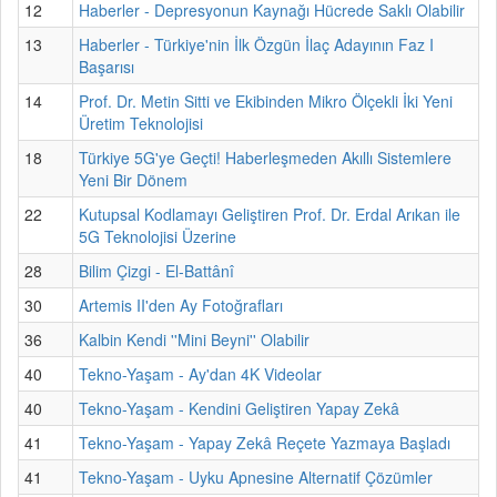
12
Haberler - Depresyonun Kaynağı Hücrede Saklı Olabilir
13
Haberler - Türkiye'nin İlk Özgün İlaç Adayının Faz I
Başarısı
14
Prof. Dr. Metin Sitti ve Ekibinden Mikro Ölçekli İki Yeni
Üretim Teknolojisi
18
Türkiye 5G'ye Geçti! Haberleşmeden Akıllı Sistemlere
Yeni Bir Dönem
22
Kutupsal Kodlamayı Geliştiren Prof. Dr. Erdal Arıkan ile
5G Teknolojisi Üzerine
28
Bilim Çizgi - El-Battânî
30
Artemis II'den Ay Fotoğrafları
36
Kalbin Kendi ''Mini Beyni'' Olabilir
40
Tekno-Yaşam - Ay'dan 4K Videolar
40
Tekno-Yaşam - Kendini Geliştiren Yapay Zekâ
41
Tekno-Yaşam - Yapay Zekâ Reçete Yazmaya Başladı
41
Tekno-Yaşam - Uyku Apnesine Alternatif Çözümler