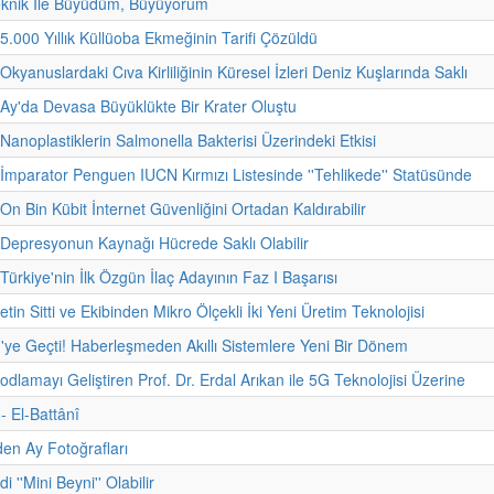
eknik İle Büyüdüm, Büyüyorum
 5.000 Yıllık Küllüoba Ekmeğinin Tarifi Çözüldü
Okyanuslardaki Cıva Kirliliğinin Küresel İzleri Deniz Kuşlarında Saklı
 Ay'da Devasa Büyüklükte Bir Krater Oluştu
 Nanoplastiklerin Salmonella Bakterisi Üzerindeki Etkisi
 İmparator Penguen IUCN Kırmızı Listesinde ''Tehlikede'' Statüsünde
On Bin Kübit İnternet Güvenliğini Ortadan Kaldırabilir
 Depresyonun Kaynağı Hücrede Saklı Olabilir
Türkiye'nin İlk Özgün İlaç Adayının Faz I Başarısı
etin Sitti ve Ekibinden Mikro Ölçekli İki Yeni Üretim Teknolojisi
'ye Geçti! Haberleşmeden Akıllı Sistemlere Yeni Bir Dönem
odlamayı Geliştiren Prof. Dr. Erdal Arıkan ile 5G Teknolojisi Üzerine
 - El-Battânî
den Ay Fotoğrafları
i ''Mini Beyni'' Olabilir