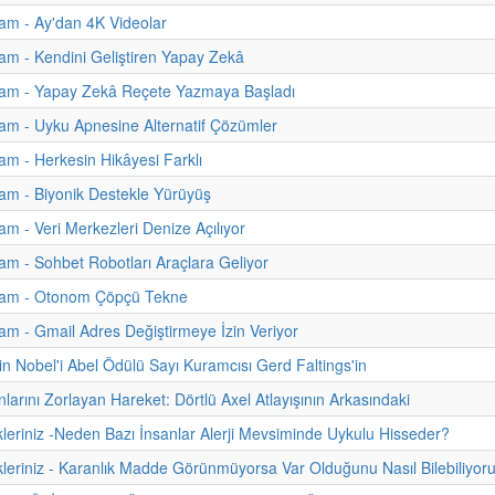
am - Ay'dan 4K Videolar
m - Kendini Geliştiren Yapay Zekâ
am - Yapay Zekâ Reçete Yazmaya Başladı
m - Uyku Apnesine Alternatif Çözümler
m - Herkesin Hikâyesi Farklı
am - Biyonik Destekle Yürüyüş
m - Veri Merkezleri Denize Açılıyor
m - Sohbet Robotları Araçlara Geliyor
am - Otonom Çöpçü Tekne
m - Gmail Adres Değiştirmeye İzin Veriyor
n Nobel'i Abel Ödülü Sayı Kuramcısı Gerd Faltings'in
nlarını Zorlayan Hareket: Dörtlü Axel Atlayışının Arkasındaki
kleriniz -Neden Bazı İnsanlar Alerji Mevsiminde Uykulu Hisseder?
kleriniz - Karanlık Madde Görünmüyorsa Var Olduğunu Nasıl Bilebiliyor