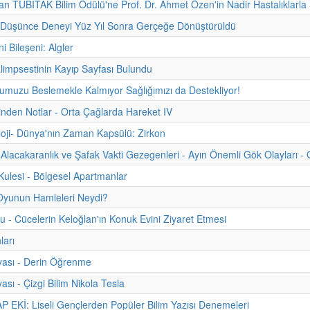
 TÜBİTAK Bilim Ödülü'ne Prof. Dr. Ahmet Özen'in Nadir Hastalıklarla Ş
n Düşünce Deneyi Yüz Yıl Sonra Gerçeğe Dönüştürüldü
ni Bileşeni: Algler
limpsestinin Kayıp Sayfası Bulundu
muzu Beslemekle Kalmıyor Sağlığımızı da Destekliyor!
hinden Notlar - Orta Çağlarda Hareket IV
oji- Dünya'nın Zaman Kapsülü: Zirkon
Alacakaranlık ve Şafak Vakti Gezegenleri - Ayın Önemli Gök Olayları - 
ulesi - Bölgesel Apartmanlar
Oyunun Hamleleri Neydi?
u - Cücelerin Keloğlan'ın Konuk Evini Ziyaret Etmesi
ları
yası - Derin Öğrenme
ası - Çizgi Bilim Nikola Tesla
 EKİ: Liseli Gençlerden Popüler Bilim Yazısı Denemeleri