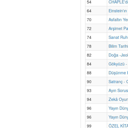
54
CHAPLE'dan
64
Einstein'ı
70
Asfaltın Ye
72
Arşimet Pa
74
Sanat Ruhu
78
Bilim Tari
82
Doğa -Jeol
84
Gökyüzü - 
88
Düşünme K
90
Satranç - 
93
Ayın Sorus
94
Zekâ Oyun
96
Yayın Dün
96
Yayın Düny
99
ÖZEL KİTAP