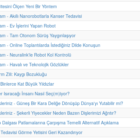
vitesini Ölçen Yeni Bir Yöntem
m - Akıllı Nanorobotlarla Kanser Tedavisi
m - Ev İşlerini Yapan Robot
am - Tam Otonom Sürüş Yaygınlaşıyor
m - Online Toplantılarda İstediğiniz Dilde Konuşun
m - Neuralink'le Robot Kol Kontrolü
m - Havalı ve Teknolojik Gözlükler
arm Zili: Kaygı Bozukluğu
Binlerce Kat Büyük Yıldızlar
er Isıracağı İnsanı Nasıl Seç(m)iyor?
kleriniz - Güneş Bir Kara Deliğe Dönüşüp Dünya'yı Yutabilir mi?
leriniz - Şekerli Yiyecekler Neden Bazen Dişlerimizi Ağrıtır?
o Dalgası Patlamalarına Çarpışma Temelli Alternatif Açıklama
Tedavisi Görme Yetisini Geri Kazandırıyor