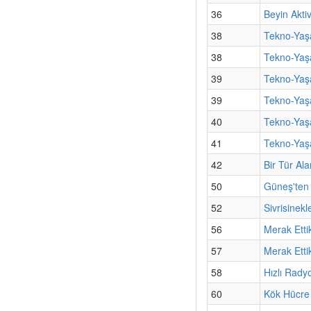
36
Beyin Akti
38
Tekno-Yaşa
38
Tekno-Yaşa
39
Tekno-Yaş
39
Tekno-Yaşa
40
Tekno-Yaşa
41
Tekno-Yaşa
42
Bir Tür Al
50
Güneş'ten 
52
Sivrisinekl
56
Merak Etti
57
Merak Ettik
58
Hızlı Rady
60
Kök Hücre 