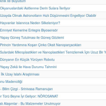
eknik İle Büyüdüm
 Okyanuslardaki Asitlenme Derin Sulara İlerliyor
 Uzayda Olmak Astronotların Hızlı Düşünmesini Engelliyor Olabilir
 Hayvanlar Islanınca Neden Silkeleniyor?
 Emniyet Kemerine Entegre Biyosensör
 Yapay Güneş Tutulması ile Güneş Gözlemi
 Pirincin Yardımına Koşan Çinko Oksit Nanoparçacıkları
 Sulardaki Mikroplastikleri ve Nanoplastikleri Temizlemek İçin Ucuz Bir
- Dünyanın En Küçük Yürüyen Robotu
- Yapay Zekâ ile Hava Durumu Tahmini
 İlk Uzay Islahı Araştırması
nu Madenciliği
i - Bilim Çizgi - Srinivasa Ramanujan
er Türü Beyne İyi Geliyor: NÖROSANAT
zalı Alaşımlar - Bu Malzemeler Unutmuyor