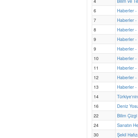
4
Bilim ve T
6
Haberler -
7
Haberler -
8
Haberler -
9
Haberler -
9
Haberler -
10
Haberler -
11
Haberler -
12
Haberler 
13
Haberler 
14
Türkiye'nin
16
Deniz Yosu
22
Bilim Çizg
24
Sanatın H
30
Şekil Hafı