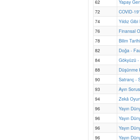
62
Yapay Gene
72
COVID-19'
74
Yıldız Gibi
76
Finansal O
78
Bilim Tari
82
Doğa - Fa
84
Gökyüzü - 
88
Düşünme K
90
Satranç - 
93
Ayın Sorus
94
Zekâ Oyun
96
Yayın Düny
96
Yayın Düny
96
Yayın Düny
96
Yayın Düny