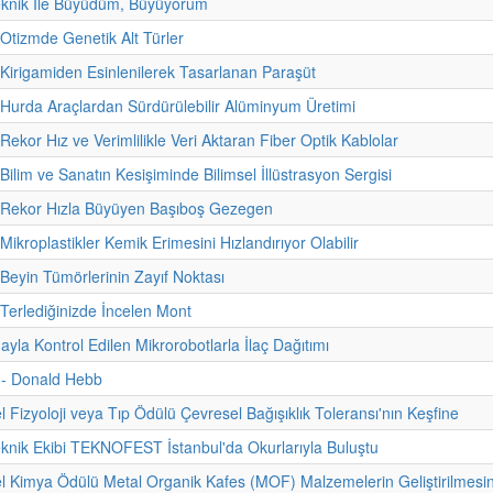
eknik İle Büyüdüm, Büyüyorum
 Otizmde Genetik Alt Türler
 Kirigamiden Esinlenilerek Tasarlanan Paraşüt
 Hurda Araçlardan Sürdürülebilir Alüminyum Üretimi
Rekor Hız ve Verimlilikle Veri Aktaran Fiber Optik Kablolar
Bilim ve Sanatın Kesişiminde Bilimsel İllüstrasyon Sergisi
- Rekor Hızla Büyüyen Başıboş Gezegen
Mikroplastikler Kemik Erimesini Hızlandırıyor Olabilir
 Beyin Tümörlerinin Zayıf Noktası
 Terlediğinizde İncelen Mont
yla Kontrol Edilen Mikrorobotlarla İlaç Dağıtımı
i - Donald Hebb
 Fizyoloji veya Tıp Ödülü Çevresel Bağışıklık Toleransı'nın Keşfine
eknik Ekibi TEKNOFEST İstanbul'da Okurlarıyla Buluştu
 Kimya Ödülü Metal Organik Kafes (MOF) Malzemelerin Geliştirilmesi