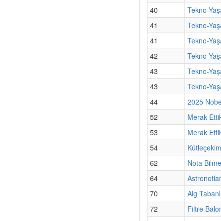
40
Tekno-Yaş
41
Tekno-Yaşa
41
Tekno-Yaşa
42
Tekno-Yaşa
43
Tekno-Yaşa
43
Tekno-Yaş
44
2025 Nobel
52
Merak Etti
53
Merak Ettik
54
Kütleçekim
62
Nota Bilm
64
Astronotla
70
Alg Tabanl
72
Filtre Bal