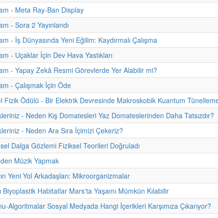
am - Meta Ray-Ban Display
m - Sora 2 Yayınlandı
m - İş Dünyasında Yeni Eğilim: Kaydırmalı Çalışma
m - Uçaklar İçin Dev Hava Yastıkları
m - Yapay Zekâ Resmi Görevlerde Yer Alabilir mi?
am - Çalışmak İçin Öde
 Fizik Ödülü - Bir Elektrik Devresinde Makroskobik Kuantum Tünellem
kleriniz - Neden Kış Domatesleri Yaz Domateslerinden Daha Tatsızdır?
leriniz - Neden Ara Sıra İçimizi Çekeriz?
sel Dalga Gözlemi Fiziksel Teorileri Doğruladı
eden Müzik Yapmak
rın Yeni Yol Arkadaşları: Mikroorganizmalar
ı Biyoplastik Habitatlar Mars'ta Yaşamı Mümkün Kılabilir
onu-Algoritmalar Sosyal Medyada Hangi İçerikleri Karşımıza Çıkarıyor?