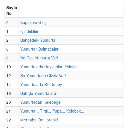
Sayfa
No
0
Kapak ve Giriş
1
İçindekiler
2
Bahçedeki Yumurta
6
Yumurtalı Bulmacalar
8
Ne Çok Yumurta Var!
10
Yumurtalarla Hayvanları Eşleştir
12
Bu Yumurtada Civciv Var!
14
Yumurtalarla Bir Deney
16
Bak Şu Yumurtalara!
20
Yumurtadan Kelebeğe
21
Yumurta... Tırtıl... Pupa... Kelebek...
22
Merhaba Ornitorenk!