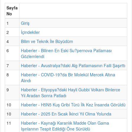
Sayfa
No
1
Giriş
2
İçindekiler
4
Bilim ve Teknik İle Büyüdüm
6
Haberler - Bilinen En Eski Su?pernova Patlaması
Gözlemlendi
7
Haberler - Avustralya?daki Alg Patlamasının Faili Şaşırttı
8
Haberler - COVID-19?da Bir Molekül Mercek Altına
Alındı
9
Haberler - Etiyopya?daki Hayli Gubbi Volkanı Binlerce
Yıl Aradan Sonra Patladı
10
Haberler - H5N5 Kuş Gribi Türü İlk Kez İnsanda Görüldü
10
Haberler - 2025 En Sıcak İkinci Yıl Olma Yolunda
11
Haberler - Kaynağı Karanlık Madde Olan Gama
Işınlarının Tespit Edildiği Öne Sürüldü