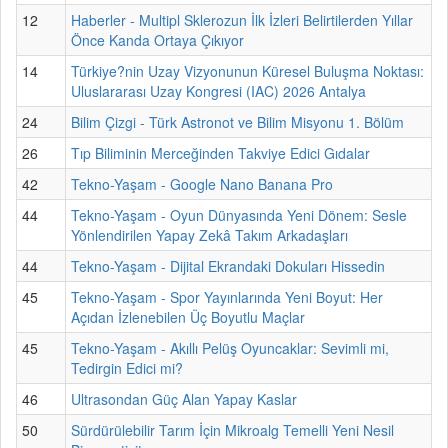
12
Haberler - Multipl Sklerozun İlk İzleri Belirtilerden Yıllar
Önce Kanda Ortaya Çıkıyor
14
Türkiye?nin Uzay Vizyonunun Küresel Buluşma Noktası:
Uluslararası Uzay Kongresi (IAC) 2026 Antalya
24
Bilim Çizgi - Türk Astronot ve Bilim Misyonu 1. Bölüm
26
Tıp Biliminin Merceğinden Takviye Edici Gıdalar
42
Tekno-Yaşam - Google Nano Banana Pro
44
Tekno-Yaşam - Oyun Dünyasında Yeni Dönem: Sesle
Yönlendirilen Yapay Zekâ Takım Arkadaşları
44
Tekno-Yaşam - Dijital Ekrandaki Dokuları Hissedin
45
Tekno-Yaşam - Spor Yayınlarında Yeni Boyut: Her
Açıdan İzlenebilen Üç Boyutlu Maçlar
45
Tekno-Yaşam - Akıllı Pelüş Oyuncaklar: Sevimli mi,
Tedirgin Edici mi?
46
Ultrasondan Güç Alan Yapay Kaslar
50
Sürdürülebilir Tarım İçin Mikroalg Temelli Yeni Nesil