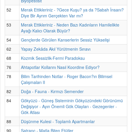
Biyopestisit
52
Merak Ettikleriniz - ?Gece Kuşu? ya da ?Sabah İnsanı?
Diye Bir Ayrım Gerçekten Var mı?
53
Merak Ettikleriniz - Neden Bazı Kadınların Hamilelikte
Ayağı Kalıcı Olarak Büyür?
54
Gençlerde Görülen Kanserlerin Sessiz Yükselişi
62
Yapay Zekâda Akıl Yürütmenin Sınavı
68
Kozmik Sessizlik-Fermi Paradoksu
76
Ahtapotlar Kollarını Nasıl Koordine Ediyor?
78
Bilim Tarihinden Notlar - Roger Bacon?ın Bilimsel
Çalışmaları II
82
Doğa - Fauna - Kırmızı Semender
84
Gökyüzü - Güneş Sisteminin Gökyüzündeki Görünümü
Değişiyor - Ayın Önemli Gök Olayları - Gezegenler -
Gök Atlası
88
Düşünme Kulesi - Toplamlı Apartmanlar
90
Satranç - Matla Biten Etütler