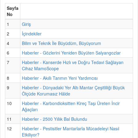
Sayfa
No
1
Giriş
2
İçindekiler
4
Bilim ve Teknik İle Büyüdüm, Büyüyorum
6
Haberler - Gözlerini Yeniden Büyüten Salyangozlar
7
Haberler - Kanserde Hızlı ve Doğru Tedavi Sağlayan
Cihaz MamoScope
8
Haberler - Akıllı Tarımın Yeni Yardımcısı
9
Haberler - Dünyadaki Yer Altı Mantar Çeşitliliği Büyük
Ölçüde Korumasız Hâlde
10
Haberler - Karbondioksitten Kireç Taşı Üreten İncir
Ağaçları
11
Haberler - 2500 Yıllık Bal Bulundu
12
Haberler - Pestisitler Mantarlarla Mücadeleyi Nasıl
Etkiliyor?