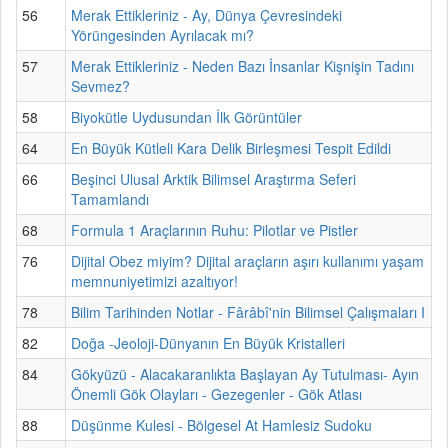
56
Merak Ettikleriniz - Ay, Dünya Çevresindeki
Yörüngesinden Ayrılacak mı?
57
Merak Ettikleriniz - Neden Bazı İnsanlar Kişnişin Tadını
Sevmez?
58
Biyokütle Uydusundan İlk Görüntüler
64
En Büyük Kütleli Kara Delik Birleşmesi Tespit Edildi
66
Beşinci Ulusal Arktik Bilimsel Araştırma Seferi
Tamamlandı
68
Formula 1 Araçlarının Ruhu: Pilotlar ve Pistler
76
Dijital Obez miyim? Dijital araçların aşırı kullanımı yaşam
memnuniyetimizi azaltıyor!
78
Bilim Tarihinden Notlar - Fârâbî'nin Bilimsel Çalışmaları I
82
Doğa -Jeoloji-Dünyanın En Büyük Kristalleri
84
Gökyüzü - Alacakaranlıkta Başlayan Ay Tutulması- Ayın
Önemli Gök Olayları - Gezegenler - Gök Atlası
88
Düşünme Kulesi - Bölgesel At Hamlesiz Sudoku