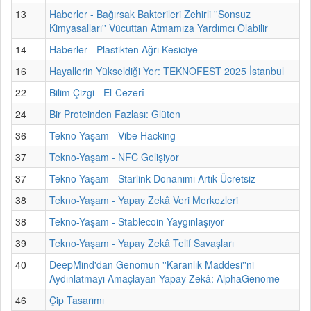
13
Haberler - Bağırsak Bakterileri Zehirli ''Sonsuz
Kimyasalları'' Vücuttan Atmamıza Yardımcı Olabilir
14
Haberler - Plastikten Ağrı Kesiciye
16
Hayallerin Yükseldiği Yer: TEKNOFEST 2025 İstanbul
22
Bilim Çizgi - El-Cezerî
24
Bir Proteinden Fazlası: Glüten
36
Tekno-Yaşam - Vibe Hacking
37
Tekno-Yaşam - NFC Gelişiyor
37
Tekno-Yaşam - Starlink Donanımı Artık Ücretsiz
38
Tekno-Yaşam - Yapay Zekâ Veri Merkezleri
38
Tekno-Yaşam - Stablecoin Yaygınlaşıyor
39
Tekno-Yaşam - Yapay Zekâ Telif Savaşları
40
DeepMind'dan Genomun ''Karanlık Maddesi''ni
Aydınlatmayı Amaçlayan Yapay Zekâ: AlphaGenome
46
Çip Tasarımı