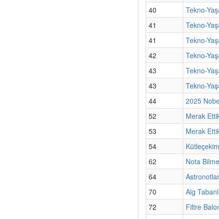
40
Tekno-Yaş
41
Tekno-Yaşa
41
Tekno-Yaşa
42
Tekno-Yaşa
43
Tekno-Yaşa
43
Tekno-Yaş
44
2025 Nobel
52
Merak Etti
53
Merak Ettik
54
Kütleçekim
62
Nota Bilm
64
Astronotla
70
Alg Tabanl
72
Filtre Bal