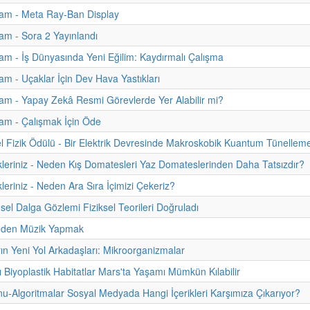
am - Meta Ray-Ban Display
m - Sora 2 Yayınlandı
m - İş Dünyasında Yeni Eğilim: Kaydırmalı Çalışma
m - Uçaklar İçin Dev Hava Yastıkları
m - Yapay Zekâ Resmi Görevlerde Yer Alabilir mi?
am - Çalışmak İçin Öde
 Fizik Ödülü - Bir Elektrik Devresinde Makroskobik Kuantum Tünellem
kleriniz - Neden Kış Domatesleri Yaz Domateslerinden Daha Tatsızdır?
leriniz - Neden Ara Sıra İçimizi Çekeriz?
sel Dalga Gözlemi Fiziksel Teorileri Doğruladı
eden Müzik Yapmak
rın Yeni Yol Arkadaşları: Mikroorganizmalar
ı Biyoplastik Habitatlar Mars'ta Yaşamı Mümkün Kılabilir
onu-Algoritmalar Sosyal Medyada Hangi İçerikleri Karşımıza Çıkarıyor?