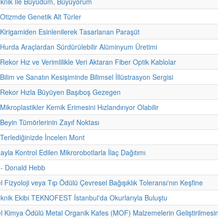
eknik İle Büyüdüm, Büyüyorum
 Otizmde Genetik Alt Türler
 Kirigamiden Esinlenilerek Tasarlanan Paraşüt
 Hurda Araçlardan Sürdürülebilir Alüminyum Üretimi
Rekor Hız ve Verimlilikle Veri Aktaran Fiber Optik Kablolar
Bilim ve Sanatın Kesişiminde Bilimsel İllüstrasyon Sergisi
- Rekor Hızla Büyüyen Başıboş Gezegen
Mikroplastikler Kemik Erimesini Hızlandırıyor Olabilir
 Beyin Tümörlerinin Zayıf Noktası
 Terlediğinizde İncelen Mont
yla Kontrol Edilen Mikrorobotlarla İlaç Dağıtımı
i - Donald Hebb
 Fizyoloji veya Tıp Ödülü Çevresel Bağışıklık Toleransı'nın Keşfine
eknik Ekibi TEKNOFEST İstanbul'da Okurlarıyla Buluştu
 Kimya Ödülü Metal Organik Kafes (MOF) Malzemelerin Geliştirilmesi