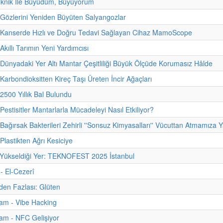
eknik İle Büyüdüm, Büyüyorum
 Gözlerini Yeniden Büyüten Salyangozlar
- Kanserde Hızlı ve Doğru Tedavi Sağlayan Cihaz MamoScope
Akıllı Tarımın Yeni Yardımcısı
 Dünyadaki Yer Altı Mantar Çeşitliliği Büyük Ölçüde Korumasız Hâlde
 Karbondioksitten Kireç Taşı Üreten İncir Ağaçları
 2500 Yıllık Bal Bulundu
Pestisitler Mantarlarla Mücadeleyi Nasıl Etkiliyor?
Bağırsak Bakterileri Zehirli ''Sonsuz Kimyasalları'' Vücuttan Atmamıza Y
Plastikten Ağrı Kesiciye
 Yükseldiği Yer: TEKNOFEST 2025 İstanbul
 - El-Cezerî
nden Fazlası: Glüten
am - Vibe Hacking
am - NFC Gelişiyor