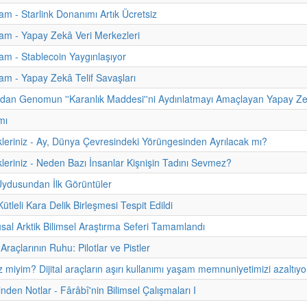
m - Starlink Donanımı Artık Ücretsiz
m - Yapay Zekâ Veri Merkezleri
m - Stablecoin Yaygınlaşıyor
m - Yapay Zekâ Telif Savaşları
dan Genomun ''Karanlık Maddesi''ni Aydınlatmayı Amaçlayan Yapay 
mı
kleriniz - Ay, Dünya Çevresindeki Yörüngesinden Ayrılacak mı?
kleriniz - Neden Bazı İnsanlar Kişnişin Tadını Sevmez?
Uydusundan İlk Görüntüler
tleli Kara Delik Birleşmesi Tespit Edildi
usal Arktik Bilimsel Araştırma Seferi Tamamlandı
raçlarının Ruhu: Pilotlar ve Pistler
z miyim? Dijital araçların aşırı kullanımı yaşam memnuniyetimizi azaltıyo
inden Notlar - Fârâbî'nin Bilimsel Çalışmaları I