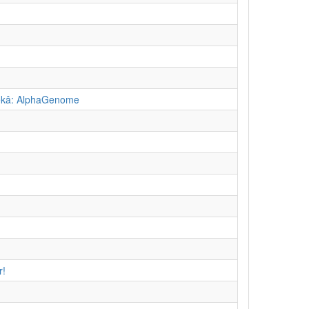
Zekâ: AlphaGenome
r!