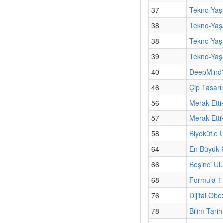
37
Tekno-Yaşa
38
Tekno-Yaşa
38
Tekno-Yaşa
39
Tekno-Yaşa
40
DeepMind'
46
Çip Tasarı
56
Merak Etti
57
Merak Etti
58
Biyokütle 
64
En Büyük Kü
66
Beşinci Ul
68
Formula 1 A
76
Dijital Obe
78
Bilim Tarih