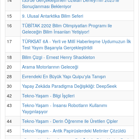
Sonuçlanması Bekleniyor
15
9. Ulusal Antarktika Bilim Seferi
16
TÜBİTAK 2202 Bilim Olimpiyatları Programı ile
Geleceğin Bilim İnsanları Yetişiyor!
17
TÜRKSAT 6A - Yerli ve Millî Haberleşme Uydumuzun İlk
Test Yayını Başarıyla Gerçekleştirildi
18
Bilim Çizgi - Ernest Henry Shackleton
20
Arama Motorlarının Geleceği
28
Evrendeki En Büyük Yapı Quipu'yla Tanışın
30
Yapay Zekâda Paradigma Değişikliği: DeepSeek
42
Tekno-Yaşam - Bilgi İşçileri
43
Tekno-Yaşam - İnsansı Robotların Kullanımı
Yaygınlaşıyor
44
Tekno-Yaşam - Derin Öğrenme ile Üretilen Çipler
45
Tekno-Yaşam - Antik Papirüslerdeki Metinler Çözüldü