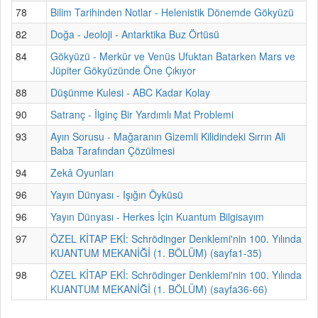
78
Bilim Tarihinden Notlar - Helenistik Dönemde Gökyüzü
82
Doğa - Jeoloji - Antarktika Buz Örtüsü
84
Gökyüzü - Merkür ve Venüs Ufuktan Batarken Mars ve
Jüpiter Gökyüzünde Öne Çıkıyor
88
Düşünme Kulesi - ABC Kadar Kolay
90
Satranç - İlginç Bir Yardımlı Mat Problemi
93
Ayın Sorusu - Mağaranın Gizemli Kilidindeki Sırrın Ali
Baba Tarafından Çözülmesi
94
Zekâ Oyunları
96
Yayın Dünyası - Işığın Öyküsü
96
Yayın Dünyası - Herkes İçin Kuantum Bilgisayım
97
ÖZEL KİTAP EKİ: Schrödinger Denklemi'nin 100. Yılında
KUANTUM MEKANİĞİ (1. BÖLÜM) (sayfa1-35)
98
ÖZEL KİTAP EKİ: Schrödinger Denklemi'nin 100. Yılında
KUANTUM MEKANİĞİ (1. BÖLÜM) (sayfa36-66)