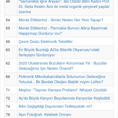
46
''Samanlıkta İğne Arayan'', Bol Ödüllü Bilim Kadını Prof.
Dr. Seda Keskin Avcı ile metal organik çerçeveli yapılar
üzerine
54
Merak Ettikleriniz - Simler Neden Her Yere Yapışır?
55
Merak Ettikleriniz - Parmakla Burnun Altına Bastırmak
Hapşırmayı Durdurur mu?
56
Çevre Dostu Elektronik Tekstiller
60
En Büyük Buzdağı A23a Atlantik Okyanusu'ndaki
İlerleyişini Sürdürüyor
62
2025 Uluslararası Buzulların Korunması Yılı - Buzullar
Geleceğimiz İçin Neden Önemli?
66
Polimerik Mikrokabarcıklarla Solunumun Geleceğine
Yolculuk - Bir Bardak Oksijen Alabilir miyim Lütfen?
71
Meşhur ''Taşınan Kanepe Problemi'' Nihayet Çözüldü
72
Ay'da Büyük Kanyon Boyutlarında Kanyonlar Keşfedildi
74
İklim Değişikliği Depremleri Tetikleyebilir mi?
76
Ayın Fotoğrafı- Kelebek Ormanı