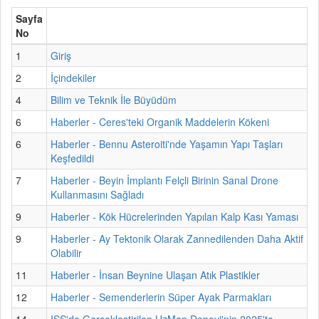
Sayfa
No
1
Giriş
2
İçindekiler
4
Bilim ve Teknik İle Büyüdüm
6
Haberler - Ceres'teki Organik Maddelerin Kökeni
6
Haberler - Bennu Asteroiti'nde Yaşamın Yapı Taşları
Keşfedildi
7
Haberler - Beyin İmplantı Felçli Birinin Sanal Drone
Kullanmasını Sağladı
9
Haberler - Kök Hücrelerinden Yapılan Kalp Kası Yaması
9
Haberler - Ay Tektonik Olarak Zannedilenden Daha Aktif
Olabilir
11
Haberler - İnsan Beynine Ulaşan Atık Plastikler
12
Haberler - Semenderlerin Süper Ayak Parmakları
14
ISS'de Gerçekleştirilen UzMan Deneyi'nin 2025'te