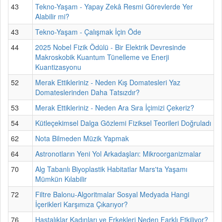
43
Tekno-Yaşam - Yapay Zekâ Resmi Görevlerde Yer
Alabilir mi?
43
Tekno-Yaşam - Çalışmak İçin Öde
44
2025 Nobel Fizik Ödülü - Bir Elektrik Devresinde
Makroskobik Kuantum Tünelleme ve Enerji
Kuantizasyonu
52
Merak Ettikleriniz - Neden Kış Domatesleri Yaz
Domateslerinden Daha Tatsızdır?
53
Merak Ettikleriniz - Neden Ara Sıra İçimizi Çekeriz?
54
Kütleçekimsel Dalga Gözlemi Fiziksel Teorileri Doğruladı
62
Nota Bilmeden Müzik Yapmak
64
Astronotların Yeni Yol Arkadaşları: Mikroorganizmalar
70
Alg Tabanlı Biyoplastik Habitatlar Mars'ta Yaşamı
Mümkün Kılabilir
72
Filtre Balonu-Algoritmalar Sosyal Medyada Hangi
İçerikleri Karşımıza Çıkarıyor?
76
Hastalıklar Kadınları ve Erkekleri Neden Farklı Etkiliyor?