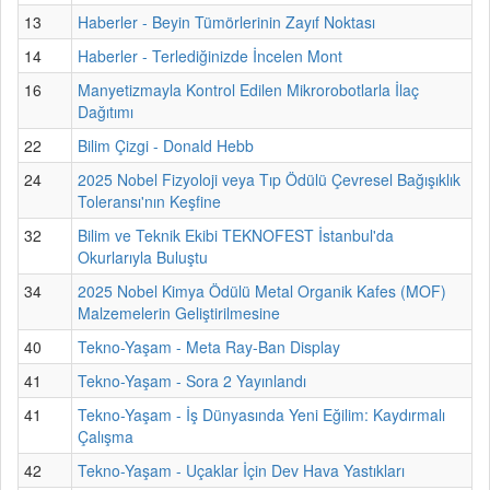
13
Haberler - Beyin Tümörlerinin Zayıf Noktası
14
Haberler - Terlediğinizde İncelen Mont
16
Manyetizmayla Kontrol Edilen Mikrorobotlarla İlaç
Dağıtımı
22
Bilim Çizgi - Donald Hebb
24
2025 Nobel Fizyoloji veya Tıp Ödülü Çevresel Bağışıklık
Toleransı'nın Keşfine
32
Bilim ve Teknik Ekibi TEKNOFEST İstanbul'da
Okurlarıyla Buluştu
34
2025 Nobel Kimya Ödülü Metal Organik Kafes (MOF)
Malzemelerin Geliştirilmesine
40
Tekno-Yaşam - Meta Ray-Ban Display
41
Tekno-Yaşam - Sora 2 Yayınlandı
41
Tekno-Yaşam - İş Dünyasında Yeni Eğilim: Kaydırmalı
Çalışma
42
Tekno-Yaşam - Uçaklar İçin Dev Hava Yastıkları