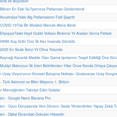
eknik İle Büyüdüm
 Bilinen En Eski Su?pernova Patlaması Gözlemlendi
Avustralya?daki Alg Patlamasının Faili Şaşırttı
 COVID-19?da Bir Molekül Mercek Altına Alındı
 Etiyopya?daki Hayli Gubbi Volkanı Binlerce Yıl Aradan Sonra Patladı
 H5N5 Kuş Gribi Türü İlk Kez İnsanda Görüldü
 2025 En Sıcak İkinci Yıl Olma Yolunda
 Kaynağı Karanlık Madde Olan Gama Işınlarının Tespit Edildiği Öne Sür
Multipl Sklerozun İlk İzleri Belirtilerden Yıllar Önce Kanda Ortaya Çıkıyo
n Uzay Vizyonunun Küresel Buluşma Noktası: Uluslararası Uzay Kongre
i - Türk Astronot ve Bilim Misyonu 1. Bölüm
nin Merceğinden Takviye Edici Gıdalar
am - Google Nano Banana Pro
am - Oyun Dünyasında Yeni Dönem: Sesle Yönlendirilen Yapay Zekâ Ta
m - Dijital Ekrandaki Dokuları Hissedin