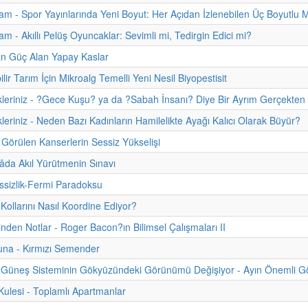
m - Spor Yayınlarında Yeni Boyut: Her Açıdan İzlenebilen Üç Boyutlu 
m - Akıllı Pelüş Oyuncaklar: Sevimli mi, Tedirgin Edici mi?
an Güç Alan Yapay Kaslar
lir Tarım İçin Mikroalg Temelli Yeni Nesil Biyopestisit
kleriniz - ?Gece Kuşu? ya da ?Sabah İnsanı? Diye Bir Ayrım Gerçekten
kleriniz - Neden Bazı Kadınların Hamilelikte Ayağı Kalıcı Olarak Büyür?
Görülen Kanserlerin Sessiz Yükselişi
da Akıl Yürütmenin Sınavı
sizlik-Fermi Paradoksu
 Kollarını Nasıl Koordine Ediyor?
hinden Notlar - Roger Bacon?ın Bilimsel Çalışmaları II
una - Kırmızı Semender
Güneş Sisteminin Gökyüzündeki Görünümü Değişiyor - Ayın Önemli Gök
lesi - Toplamlı Apartmanlar