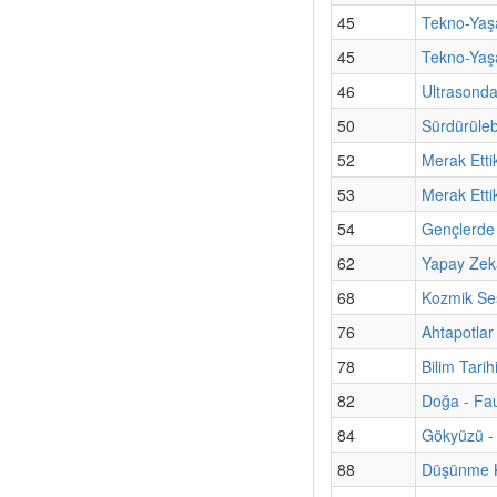
45
Tekno-Yaşa
45
Tekno-Yaşa
46
Ultrasond
50
Sürdürülebi
52
Merak Etti
53
Merak Etti
54
Gençlerde 
62
Yapay Zekâ
68
Kozmik Ses
76
Ahtapotlar
78
Bilim Tari
82
Doğa - Fa
84
Gökyüzü - 
88
Düşünme Ku