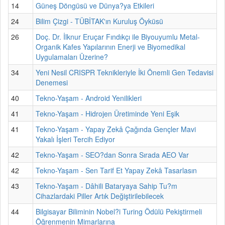
14
Güneş Döngüsü ve Dünya?ya Etkileri
24
Bilim Çizgi - TÜBİTAK'ın Kuruluş Öyküsü
26
Doç. Dr. İlknur Eruçar Fındıkçı ile Biyouyumlu Metal-
Organik Kafes Yapılarının Enerji ve Biyomedikal
Uygulamaları Üzerine?
34
Yeni Nesil CRISPR Teknikleriyle İki Önemli Gen Tedavisi
Denemesi
40
Tekno-Yaşam - Android Yenilikleri
41
Tekno-Yaşam - Hidrojen Üretiminde Yeni Eşik
41
Tekno-Yaşam - Yapay Zekâ Çağında Gençler Mavi
Yakalı İşleri Tercih Ediyor
42
Tekno-Yaşam - SEO?dan Sonra Sırada AEO Var
42
Tekno-Yaşam - Sen Tarif Et Yapay Zekâ Tasarlasın
43
Tekno-Yaşam - Dâhili Bataryaya Sahip Tu?m
Cihazlardaki Piller Artık Değiştirilebilecek
44
Bilgisayar Biliminin Nobel?i Turing Ödülü Pekiştirmeli
Öğrenmenin Mimarlarına