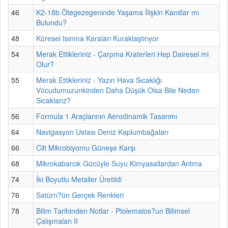
46
K2-18b Ötegezegeninde Yaşama İlişkin Kanıtlar mı
Bulundu?
48
Küresel Isınma Karaları Kuraklaştırıyor
54
Merak Ettikleriniz - Çarpma Kraterleri Hep Dairesel mi
Olur?
55
Merak Ettikleriniz - Yazın Hava Sıcaklığı
Vücudumuzunkinden Daha Düşük Olsa Bile Neden
Sıcaklarız?
56
Formula 1 Araçlarının Aerodinamik Tasarımı
64
Navigasyon Ustası Deniz Kaplumbağaları
66
Cilt Mikrobiyomu Güneşe Karşı
68
Mikrokabarcık Gücüyle Suyu Kimyasallardan Arıtma
74
İki Boyutlu Metaller Üretildi
76
Satürn?ün Gerçek Renkleri
78
Bilim Tarihinden Notlar - Ptolemaios?un Bilimsel
Çalışmaları II