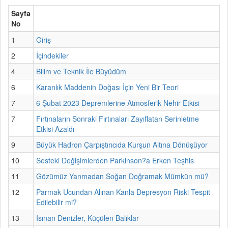
Sayfa
No
1
Giriş
2
İçindekiler
4
Bilim ve Teknik İle Büyüdüm
6
Karanlık Maddenin Doğası İçin Yeni Bir Teori
7
6 Şubat 2023 Depremlerine Atmosferik Nehir Etkisi
7
Fırtınaların Sonraki Fırtınaları Zayıflatan Serinletme
Etkisi Azaldı
9
Büyük Hadron Çarpıştırıcıda Kurşun Altına Dönüşüyor
10
Sesteki Değişimlerden Parkinson?a Erken Teşhis
11
Gözümüz Yanmadan Soğan Doğramak Mümkün mü?
12
Parmak Ucundan Alınan Kanla Depresyon Riski Tespit
Edilebilir mi?
13
Isınan Denizler, Küçülen Balıklar