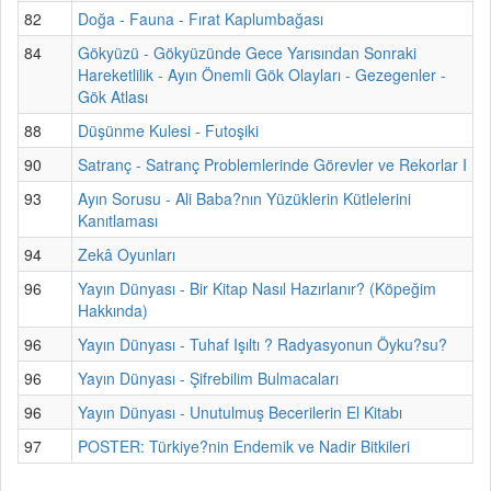
82
Doğa - Fauna - Fırat Kaplumbağası
84
Gökyüzü - Gökyüzünde Gece Yarısından Sonraki
Hareketlilik - Ayın Önemli Gök Olayları - Gezegenler -
Gök Atlası
88
Düşünme Kulesi - Futoşiki
90
Satranç - Satranç Problemlerinde Görevler ve Rekorlar I
93
Ayın Sorusu - Ali Baba?nın Yüzüklerin Kütlelerini
Kanıtlaması
94
Zekâ Oyunları
96
Yayın Dünyası - Bir Kitap Nasıl Hazırlanır? (Köpeğim
Hakkında)
96
Yayın Dünyası - Tuhaf Işıltı ? Radyasyonun Öyku?su?
96
Yayın Dünyası - Şifrebilim Bulmacaları
96
Yayın Dünyası - Unutulmuş Becerilerin El Kitabı
97
POSTER: Türkiye?nin Endemik ve Nadir Bitkileri