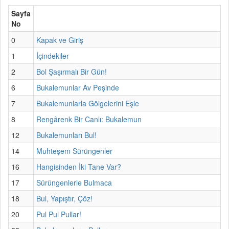
Sayfa
No
0
Kapak ve Giriş
1
İçindekiler
2
Bol Şaşırmalı Bir Gün!
6
Bukalemunlar Av Peşinde
7
Bukalemunlarla Gölgelerini Eşle
8
Rengârenk Bir Canlı: Bukalemun
12
Bukalemunları Bul!
14
Muhteşem Sürüngenler
16
Hangisinden İki Tane Var?
17
Sürüngenlerle Bulmaca
18
Bul, Yapıştır, Çöz!
20
Pul Pul Pullar!