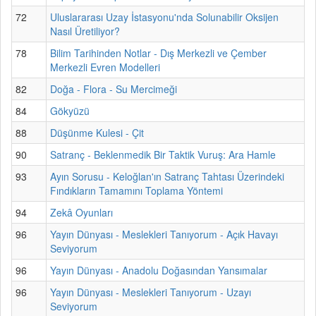
72
Uluslararası Uzay İstasyonu'nda Solunabilir Oksijen
Nasıl Üretiliyor?
78
Bilim Tarihinden Notlar - Dış Merkezli ve Çember
Merkezli Evren Modelleri
82
Doğa - Flora - Su Mercimeği
84
Gökyüzü
88
Düşünme Kulesi - Çit
90
Satranç - Beklenmedik Bir Taktik Vuruş: Ara Hamle
93
Ayın Sorusu - Keloğlan'ın Satranç Tahtası Üzerindeki
Fındıkların Tamamını Toplama Yöntemi
94
Zekâ Oyunları
96
Yayın Dünyası - Meslekleri Tanıyorum - Açık Havayı
Seviyorum
96
Yayın Dünyası - Anadolu Doğasından Yansımalar
96
Yayın Dünyası - Meslekleri Tanıyorum - Uzayı
Seviyorum