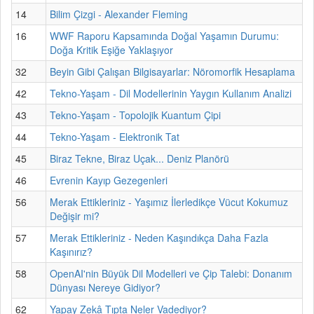
14
Bilim Çizgi - Alexander Fleming
16
WWF Raporu Kapsamında Doğal Yaşamın Durumu:
Doğa Kritik Eşiğe Yaklaşıyor
32
Beyin Gibi Çalışan Bilgisayarlar: Nöromorfik Hesaplama
42
Tekno-Yaşam - Dil Modellerinin Yaygın Kullanım Analizi
43
Tekno-Yaşam - Topolojik Kuantum Çipi
44
Tekno-Yaşam - Elektronik Tat
45
Biraz Tekne, Biraz Uçak... Deniz Planörü
46
Evrenin Kayıp Gezegenleri
56
Merak Ettikleriniz - Yaşımız İlerledikçe Vücut Kokumuz
Değişir mi?
57
Merak Ettikleriniz - Neden Kaşındıkça Daha Fazla
Kaşınırız?
58
OpenAI'nin Büyük Dil Modelleri ve Çip Talebi: Donanım
Dünyası Nereye Gidiyor?
62
Yapay Zekâ Tıpta Neler Vadediyor?