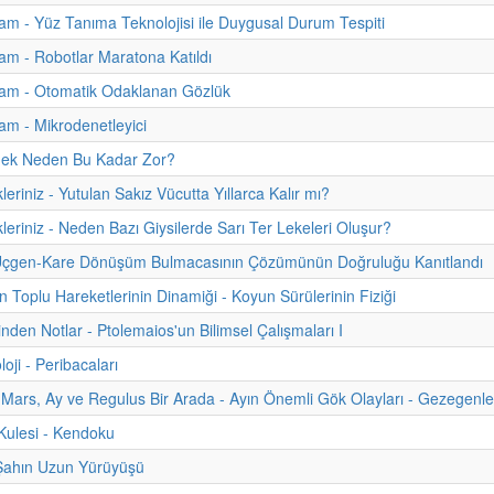
m - Yüz Tanıma Teknolojisi ile Duygusal Durum Tespiti
m - Robotlar Maratona Katıldı
am - Otomatik Odaklanan Gözlük
m - Mikrodenetleyici
ek Neden Bu Kadar Zor?
leriniz - Yutulan Sakız Vücutta Yıllarca Kalır mı?
kleriniz - Neden Bazı Giysilerde Sarı Ter Lekeleri Oluşur?
k Üçgen-Kare Dönüşüm Bulmacasının Çözümünün Doğruluğu Kanıtlandı
n Toplu Hareketlerinin Dinamiği - Koyun Sürülerinin Fiziği
inden Notlar - Ptolemaios'un Bilimsel Çalışmaları I
oji - Peribacaları
Mars, Ay ve Regulus Bir Arada - Ayın Önemli Gök Olayları - Gezegenler
ulesi - Kendoku
 Şahın Uzun Yürüyüşü