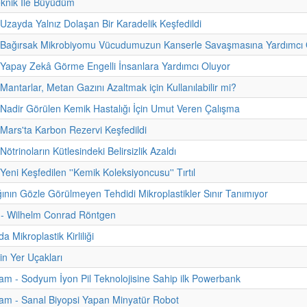
eknik İle Büyüdüm
 Uzayda Yalnız Dolaşan Bir Karadelik Keşfedildi
- Bağırsak Mikrobiyomu Vücudumuzun Kanserle Savaşmasına Yardımcı O
 Yapay Zekâ Görme Engelli İnsanlara Yardımcı Oluyor
Mantarlar, Metan Gazını Azaltmak için Kullanılabilir mi?
 Nadir Görülen Kemik Hastalığı İçin Umut Veren Çalışma
 Mars'ta Karbon Rezervi Keşfedildi
Nötrinoların Kütlesindeki Belirsizlik Azaldı
Yeni Keşfedilen ''Kemik Koleksiyoncusu'' Tırtıl
ğının Gözle Görülmeyen Tehdidi Mikroplastikler Sınır Tanımıyor
i - Wilhelm Conrad Röntgen
da Mikroplastik Kirliliği
in Yer Uçakları
m - Sodyum İyon Pil Teknolojisine Sahip ilk Powerbank
am - Sanal Biyopsi Yapan Minyatür Robot