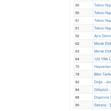
50
Tekno-Yaşa
50
Tekno-Yaşa
51
Tekno-Yaş
51
Tekno-Yaşa
52
Ay'a Dönm
62
Merak Ettik
63
Merak Etti
64
122 Yıllı
70
Hayvanları
78
Bilim Tarih
82
Doğa - Jeol
84
Gökyüzü - 
88
Düşünme K
90
Satranç -