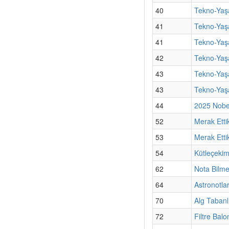
40
Tekno-Yaş
41
Tekno-Yaşa
41
Tekno-Yaşa
42
Tekno-Yaşa
43
Tekno-Yaşa
43
Tekno-Yaş
44
2025 Nobel
52
Merak Etti
53
Merak Ettik
54
Kütleçekim
62
Nota Bilm
64
Astronotla
70
Alg Tabanl
72
Filtre Bal