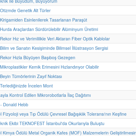
eknik İle Büyüdüm, Büyüyorum
 Otizmde Genetik Alt Türler
 Kirigamiden Esinlenilerek Tasarlanan Paraşüt
 Hurda Araçlardan Sürdürülebilir Alüminyum Üretimi
Rekor Hız ve Verimlilikle Veri Aktaran Fiber Optik Kablolar
Bilim ve Sanatın Kesişiminde Bilimsel İllüstrasyon Sergisi
- Rekor Hızla Büyüyen Başıboş Gezegen
Mikroplastikler Kemik Erimesini Hızlandırıyor Olabilir
 Beyin Tümörlerinin Zayıf Noktası
 Terlediğinizde İncelen Mont
yla Kontrol Edilen Mikrorobotlarla İlaç Dağıtımı
i - Donald Hebb
 Fizyoloji veya Tıp Ödülü Çevresel Bağışıklık Toleransı'nın Keşfine
eknik Ekibi TEKNOFEST İstanbul'da Okurlarıyla Buluştu
 Kimya Ödülü Metal Organik Kafes (MOF) Malzemelerin Geliştirilmesi