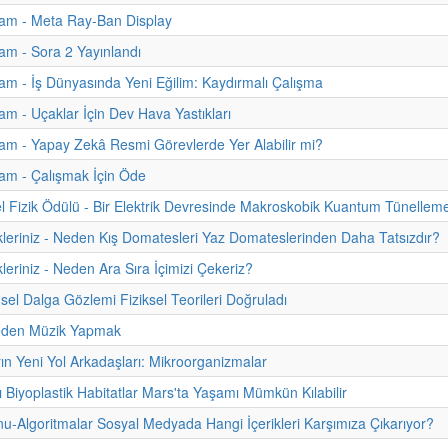
am - Meta Ray-Ban Display
m - Sora 2 Yayınlandı
m - İş Dünyasında Yeni Eğilim: Kaydırmalı Çalışma
m - Uçaklar İçin Dev Hava Yastıkları
m - Yapay Zekâ Resmi Görevlerde Yer Alabilir mi?
am - Çalışmak İçin Öde
 Fizik Ödülü - Bir Elektrik Devresinde Makroskobik Kuantum Tünellem
kleriniz - Neden Kış Domatesleri Yaz Domateslerinden Daha Tatsızdır?
leriniz - Neden Ara Sıra İçimizi Çekeriz?
sel Dalga Gözlemi Fiziksel Teorileri Doğruladı
eden Müzik Yapmak
rın Yeni Yol Arkadaşları: Mikroorganizmalar
ı Biyoplastik Habitatlar Mars'ta Yaşamı Mümkün Kılabilir
onu-Algoritmalar Sosyal Medyada Hangi İçerikleri Karşımıza Çıkarıyor?