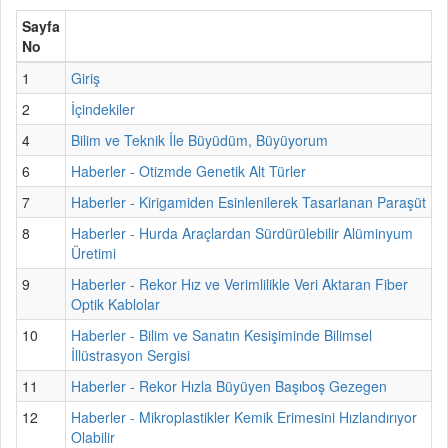
Sayfa
No
1
Giriş
2
İçindekiler
4
Bilim ve Teknik İle Büyüdüm, Büyüyorum
6
Haberler - Otizmde Genetik Alt Türler
7
Haberler - Kirigamiden Esinlenilerek Tasarlanan Paraşüt
8
Haberler - Hurda Araçlardan Sürdürülebilir Alüminyum
Üretimi
9
Haberler - Rekor Hız ve Verimlilikle Veri Aktaran Fiber
Optik Kablolar
10
Haberler - Bilim ve Sanatın Kesişiminde Bilimsel
İllüstrasyon Sergisi
11
Haberler - Rekor Hızla Büyüyen Başıboş Gezegen
12
Haberler - Mikroplastikler Kemik Erimesini Hızlandırıyor
Olabilir