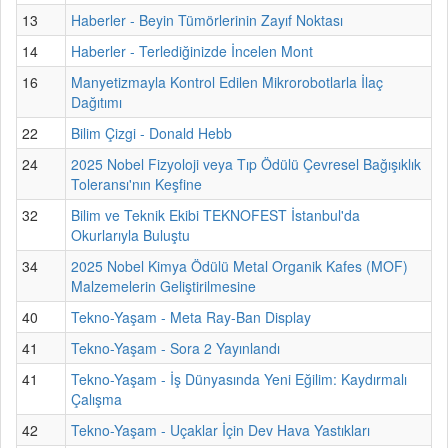
13
Haberler - Beyin Tümörlerinin Zayıf Noktası
14
Haberler - Terlediğinizde İncelen Mont
16
Manyetizmayla Kontrol Edilen Mikrorobotlarla İlaç
Dağıtımı
22
Bilim Çizgi - Donald Hebb
24
2025 Nobel Fizyoloji veya Tıp Ödülü Çevresel Bağışıklık
Toleransı'nın Keşfine
32
Bilim ve Teknik Ekibi TEKNOFEST İstanbul'da
Okurlarıyla Buluştu
34
2025 Nobel Kimya Ödülü Metal Organik Kafes (MOF)
Malzemelerin Geliştirilmesine
40
Tekno-Yaşam - Meta Ray-Ban Display
41
Tekno-Yaşam - Sora 2 Yayınlandı
41
Tekno-Yaşam - İş Dünyasında Yeni Eğilim: Kaydırmalı
Çalışma
42
Tekno-Yaşam - Uçaklar İçin Dev Hava Yastıkları