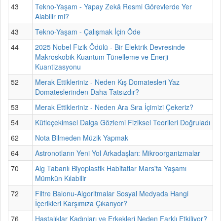
43
Tekno-Yaşam - Yapay Zekâ Resmi Görevlerde Yer
Alabilir mi?
43
Tekno-Yaşam - Çalışmak İçin Öde
44
2025 Nobel Fizik Ödülü - Bir Elektrik Devresinde
Makroskobik Kuantum Tünelleme ve Enerji
Kuantizasyonu
52
Merak Ettikleriniz - Neden Kış Domatesleri Yaz
Domateslerinden Daha Tatsızdır?
53
Merak Ettikleriniz - Neden Ara Sıra İçimizi Çekeriz?
54
Kütleçekimsel Dalga Gözlemi Fiziksel Teorileri Doğruladı
62
Nota Bilmeden Müzik Yapmak
64
Astronotların Yeni Yol Arkadaşları: Mikroorganizmalar
70
Alg Tabanlı Biyoplastik Habitatlar Mars'ta Yaşamı
Mümkün Kılabilir
72
Filtre Balonu-Algoritmalar Sosyal Medyada Hangi
İçerikleri Karşımıza Çıkarıyor?
76
Hastalıklar Kadınları ve Erkekleri Neden Farklı Etkiliyor?