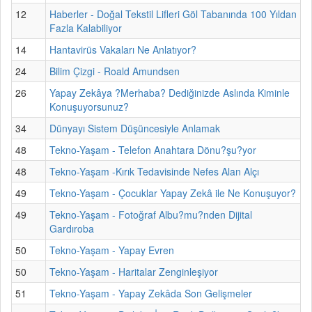
12
Haberler - Doğal Tekstil Lifleri Göl Tabanında 100 Yıldan
Fazla Kalabiliyor
14
Hantavirüs Vakaları Ne Anlatıyor?
24
Bilim Çizgi - Roald Amundsen
26
Yapay Zekâya ?Merhaba? Dediğinizde Aslında Kiminle
Konuşuyorsunuz?
34
Dünyayı Sistem Düşüncesiyle Anlamak
48
Tekno-Yaşam - Telefon Anahtara Dönu?şu?yor
48
Tekno-Yaşam -Kırık Tedavisinde Nefes Alan Alçı
49
Tekno-Yaşam - Çocuklar Yapay Zekâ ile Ne Konuşuyor?
49
Tekno-Yaşam - Fotoğraf Albu?mu?nden Dijital
Gardıroba
50
Tekno-Yaşam - Yapay Evren
50
Tekno-Yaşam - Haritalar Zenginleşiyor
51
Tekno-Yaşam - Yapay Zekâda Son Gelişmeler