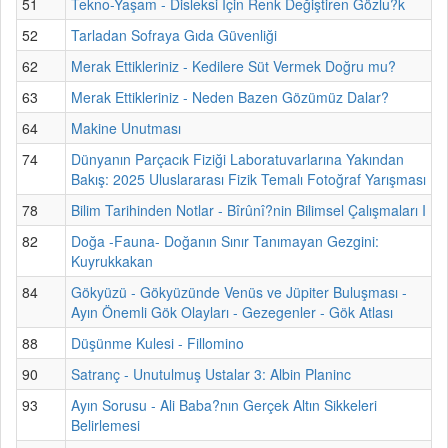
51
Tekno-Yaşam - Disleksi İçin Renk Değiştiren Gözlu?k
52
Tarladan Sofraya Gıda Güvenliği
62
Merak Ettikleriniz - Kedilere Süt Vermek Doğru mu?
63
Merak Ettikleriniz - Neden Bazen Gözümüz Dalar?
64
Makine Unutması
74
Dünyanın Parçacık Fiziği Laboratuvarlarına Yakından
Bakış: 2025 Uluslararası Fizik Temalı Fotoğraf Yarışması
78
Bilim Tarihinden Notlar - Bîrûnî?nin Bilimsel Çalışmaları I
82
Doğa -Fauna- Doğanın Sınır Tanımayan Gezgini:
Kuyrukkakan
84
Gökyüzü - Gökyüzünde Venüs ve Jüpiter Buluşması -
Ayın Önemli Gök Olayları - Gezegenler - Gök Atlası
88
Düşünme Kulesi - Fillomino
90
Satranç - Unutulmuş Ustalar 3: Albin Planinc
93
Ayın Sorusu - Ali Baba?nın Gerçek Altın Sikkeleri
Belirlemesi