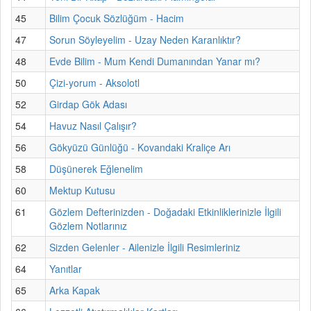
45
Bilim Çocuk Sözlüğüm - Hacim
47
Sorun Söyleyelim - Uzay Neden Karanlıktır?
48
Evde Bilim - Mum Kendi Dumanından Yanar mı?
50
Çizi-yorum - Aksolotl
52
Girdap Gök Adası
54
Havuz Nasıl Çalışır?
56
Gökyüzü Günlüğü - Kovandaki Kraliçe Arı
58
Düşünerek Eğlenelim
60
Mektup Kutusu
61
Gözlem Defterinizden - Doğadaki Etkinliklerinizle İlgili
Gözlem Notlarınız
62
Sizden Gelenler - Ailenizle İlgili Resimleriniz
64
Yanıtlar
65
Arka Kapak