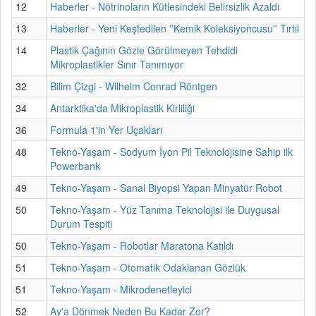
12
Haberler - Nötrinoların Kütlesindeki Belirsizlik Azaldı
13
Haberler - Yeni Keşfedilen ''Kemik Koleksiyoncusu'' Tırtıl
14
Plastik Çağının Gözle Görülmeyen Tehdidi
Mikroplastikler Sınır Tanımıyor
32
Bilim Çizgi - Wilhelm Conrad Röntgen
34
Antarktika'da Mikroplastik Kirliliği
36
Formula 1'in Yer Uçakları
48
Tekno-Yaşam - Sodyum İyon Pil Teknolojisine Sahip ilk
Powerbank
49
Tekno-Yaşam - Sanal Biyopsi Yapan Minyatür Robot
50
Tekno-Yaşam - Yüz Tanıma Teknolojisi ile Duygusal
Durum Tespiti
50
Tekno-Yaşam - Robotlar Maratona Katıldı
51
Tekno-Yaşam - Otomatik Odaklanan Gözlük
51
Tekno-Yaşam - Mikrodenetleyici
52
Ay'a Dönmek Neden Bu Kadar Zor?