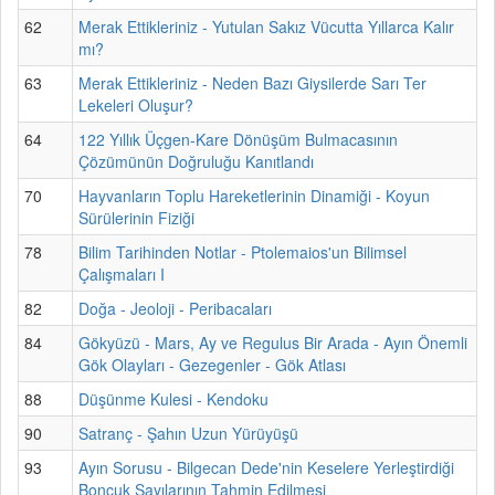
62
Merak Ettikleriniz - Yutulan Sakız Vücutta Yıllarca Kalır
mı?
63
Merak Ettikleriniz - Neden Bazı Giysilerde Sarı Ter
Lekeleri Oluşur?
64
122 Yıllık Üçgen-Kare Dönüşüm Bulmacasının
Çözümünün Doğruluğu Kanıtlandı
70
Hayvanların Toplu Hareketlerinin Dinamiği - Koyun
Sürülerinin Fiziği
78
Bilim Tarihinden Notlar - Ptolemaios'un Bilimsel
Çalışmaları I
82
Doğa - Jeoloji - Peribacaları
84
Gökyüzü - Mars, Ay ve Regulus Bir Arada - Ayın Önemli
Gök Olayları - Gezegenler - Gök Atlası
88
Düşünme Kulesi - Kendoku
90
Satranç - Şahın Uzun Yürüyüşü
93
Ayın Sorusu - Bilgecan Dede'nin Keselere Yerleştirdiği
Boncuk Sayılarının Tahmin Edilmesi