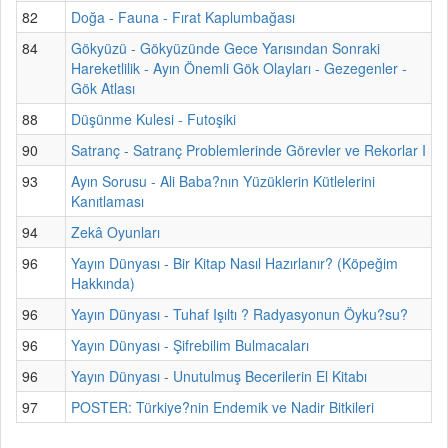
82
Doğa - Fauna - Fırat Kaplumbağası
84
Gökyüzü - Gökyüzünde Gece Yarısından Sonraki
Hareketlilik - Ayın Önemli Gök Olayları - Gezegenler -
Gök Atlası
88
Düşünme Kulesi - Futoşiki
90
Satranç - Satranç Problemlerinde Görevler ve Rekorlar I
93
Ayın Sorusu - Ali Baba?nın Yüzüklerin Kütlelerini
Kanıtlaması
94
Zekâ Oyunları
96
Yayın Dünyası - Bir Kitap Nasıl Hazırlanır? (Köpeğim
Hakkında)
96
Yayın Dünyası - Tuhaf Işıltı ? Radyasyonun Öyku?su?
96
Yayın Dünyası - Şifrebilim Bulmacaları
96
Yayın Dünyası - Unutulmuş Becerilerin El Kitabı
97
POSTER: Türkiye?nin Endemik ve Nadir Bitkileri