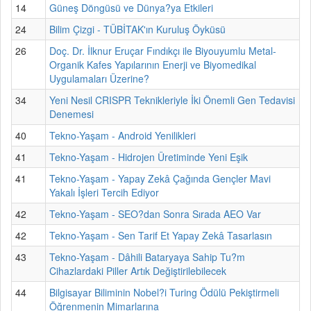
14
Güneş Döngüsü ve Dünya?ya Etkileri
24
Bilim Çizgi - TÜBİTAK'ın Kuruluş Öyküsü
26
Doç. Dr. İlknur Eruçar Fındıkçı ile Biyouyumlu Metal-
Organik Kafes Yapılarının Enerji ve Biyomedikal
Uygulamaları Üzerine?
34
Yeni Nesil CRISPR Teknikleriyle İki Önemli Gen Tedavisi
Denemesi
40
Tekno-Yaşam - Android Yenilikleri
41
Tekno-Yaşam - Hidrojen Üretiminde Yeni Eşik
41
Tekno-Yaşam - Yapay Zekâ Çağında Gençler Mavi
Yakalı İşleri Tercih Ediyor
42
Tekno-Yaşam - SEO?dan Sonra Sırada AEO Var
42
Tekno-Yaşam - Sen Tarif Et Yapay Zekâ Tasarlasın
43
Tekno-Yaşam - Dâhili Bataryaya Sahip Tu?m
Cihazlardaki Piller Artık Değiştirilebilecek
44
Bilgisayar Biliminin Nobel?i Turing Ödülü Pekiştirmeli
Öğrenmenin Mimarlarına