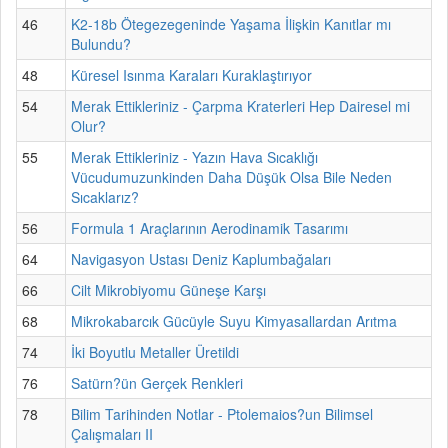
46
K2-18b Ötegezegeninde Yaşama İlişkin Kanıtlar mı
Bulundu?
48
Küresel Isınma Karaları Kuraklaştırıyor
54
Merak Ettikleriniz - Çarpma Kraterleri Hep Dairesel mi
Olur?
55
Merak Ettikleriniz - Yazın Hava Sıcaklığı
Vücudumuzunkinden Daha Düşük Olsa Bile Neden
Sıcaklarız?
56
Formula 1 Araçlarının Aerodinamik Tasarımı
64
Navigasyon Ustası Deniz Kaplumbağaları
66
Cilt Mikrobiyomu Güneşe Karşı
68
Mikrokabarcık Gücüyle Suyu Kimyasallardan Arıtma
74
İki Boyutlu Metaller Üretildi
76
Satürn?ün Gerçek Renkleri
78
Bilim Tarihinden Notlar - Ptolemaios?un Bilimsel
Çalışmaları II