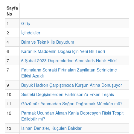
Sayfa
No
1
Giriş
2
İçindekiler
4
Bilim ve Teknik İle Büyüdüm
6
Karanlık Maddenin Doğası İçin Yeni Bir Teori
7
6 Şubat 2023 Depremlerine Atmosferik Nehir Etkisi
7
Fırtınaların Sonraki Fırtınaları Zayıflatan Serinletme
Etkisi Azaldı
9
Büyük Hadron Çarpıştırıcıda Kurşun Altına Dönüşüyor
10
Sesteki Değişimlerden Parkinson?a Erken Teşhis
11
Gözümüz Yanmadan Soğan Doğramak Mümkün mü?
12
Parmak Ucundan Alınan Kanla Depresyon Riski Tespit
Edilebilir mi?
13
Isınan Denizler, Küçülen Balıklar