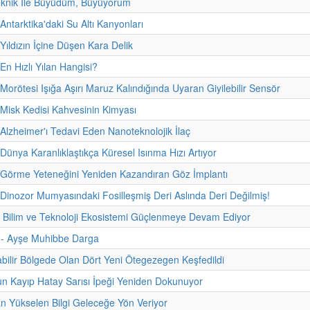
eknik İle Büyüdüm, Büyüyorum
Antarktika'daki Su Altı Kanyonları
 Yıldızın İçine Düşen Kara Delik
En Hızlı Yılan Hangisi?
 Morötesi Işığa Aşırı Maruz Kalındığında Uyaran Giyilebilir Sensör
 Misk Kedisi Kahvesinin Kimyası
 Alzheimer'ı Tedavi Eden Nanoteknolojik İlaç
 Dünya Karanlıklaştıkça Küresel Isınma Hızı Artıyor
 Görme Yeteneğini Yeniden Kazandıran Göz İmplantı
 Dinozor Mumyasındaki Fosilleşmiş Deri Aslında Deri Değilmiş!
n Bilim ve Teknoloji Ekosistemi Güçlenmeye Devam Ediyor
i - Ayşe Muhibbe Darga
abilir Bölgede Olan Dört Yeni Ötegezegen Keşfedildi
n Kayıp Hatay Sarısı İpeği Yeniden Dokunuyor
n Yükselen Bilgi Geleceğe Yön Veriyor