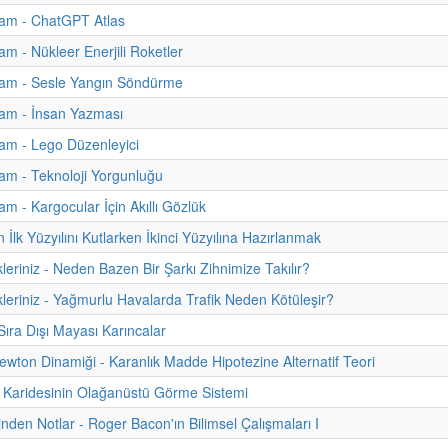
am - ChatGPT Atlas
m - Nükleer Enerjili Roketler
am - Sesle Yangın Söndürme
am - İnsan Yazması
am - Lego Düzenleyici
m - Teknoloji Yorgunluğu
m - Kargocular İçin Akıllı Gözlük
İlk Yüzyılını Kutlarken İkinci Yüzyılına Hazırlanmak
kleriniz - Neden Bazen Bir Şarkı Zihnimize Takılır?
kleriniz - Yağmurlu Havalarda Trafik Neden Kötüleşir?
ıra Dışı Mayası Karıncalar
ewton Dinamiği - Karanlık Madde Hipotezine Alternatif Teori
 Karidesinin Olağanüstü Görme Sistemi
inden Notlar - Roger Bacon'ın Bilimsel Çalışmaları I