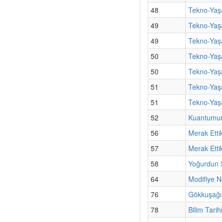
48
Tekno-Yaş
49
Tekno-Yaşa
49
Tekno-Yaş
50
Tekno-Yaş
50
Tekno-Yaş
51
Tekno-Yaşa
51
Tekno-Yaşa
52
Kuantumun 
56
Merak Etti
57
Merak Etti
58
Yoğurdun S
64
Modifiye N
76
Gökkuşağı
78
Bilim Tarih