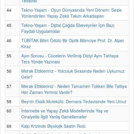
Tedavisi
44
Tekno-Yaşam - Oyun Dünyasında Yeni Dönem: Sesle
Yönlendirilen Yapay Zekâ Takım Arkadaşları
45
Tekno-Yaşam - Dijital Çağda Ebeveynler İçin Bazı
Faydalı Uygulamalar
46
TÜBİTAK Bilim Ödülü Bir Optik Bilimciye Prof. Dr. Alper
Kiraz
55
Ayın Sorusu - Cücelerin Verilmiş Diziyi Aynı Tahtaya
Ters Yönde Yazması
56
Merak Ettikleriniz - Yolculuk Sırasında Neden Uykumuz
Gelir?
57
Merak Ettikleriniz - Neden Tamamen Tokken Bile Tatlıya
Her Zaman Yerimiz Vardır?
58
Beynin Eksik Molekülü: Demans Tedavisinde Yeni Umut
60
İnternette ve Yapay Zekâ Modellerinde Yaş ve
Cinsiyetle İlgili Yanlış Genellemeler
68
Kalp Krizinde Biyolojik Saatin Rolü