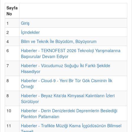
Sayfa
No
1
Giriş
2
İçindekiler
4
Bilim ve Teknik İle Büyüdüm, Büyüyorum
6
Haberler - TEKNOFEST 2026 Teknoloji Yarışmalarına
Başvurular Devam Ediyor
7
Haberler - Vücudumuz Soğuğu İki Farklı Şekilde
Hissediyor
8
Haberler - Cloud-9 - Yeni Bir Tür Gök Cisminin İlk
Örneği
8
Haberler - Beyaz Kıta'da Kimyasal Kalıntıların İzleri
Sürülüyor
10
Haberler - Derin Denizlerdeki Depremlerin Beslediği
Plankton Patlamaları
11
Haberler - Trafikte Müziği Kısma İçgüdüsünün Bilimsel
Temeli