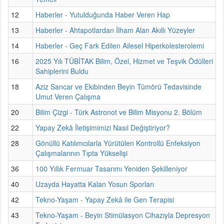
12
Haberler - Yutulduğunda Haber Veren Hap
13
Haberler - Ahtapotlardan İlham Alan Akıllı Yüzeyler
14
Haberler - Geç Fark Edilen Ailesel Hiperkolesterolemi
16
2025 Yılı TÜBİTAK Bilim, Özel, Hizmet ve Teşvik Ödülleri
Sahiplerini Buldu
18
Aziz Sancar ve Ekibinden Beyin Tümörü Tedavisinde
Umut Veren Çalışma
20
Bilim Çizgi - Türk Astronot ve Bilim Misyonu 2. Bölüm
22
Yapay Zekâ İletişimimizi Nasıl Değiştiriyor?
28
Gönüllü Katılımcılarla Yürütülen Kontrollü Enfeksiyon
Çalışmalarının Tıpta Yükselişi
36
100 Yıllık Fermuar Tasarımı Yeniden Şekilleniyor
40
Uzayda Hayatta Kalan Yosun Sporları
42
Tekno-Yaşam - Yapay Zekâ ile Gen Terapisi
43
Tekno-Yaşam - Beyin Stimülasyon Cihazıyla Depresyon