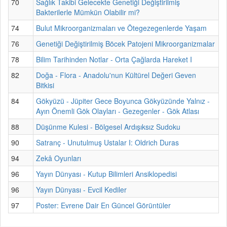
70
Sağlık Takibi Gelecekte Genetiği Değiştirilmiş
Bakterilerle Mümkün Olabilir mi?
74
Bulut Mikroorganizmaları ve Ötegezegenlerde Yaşam
76
Genetiği Değiştirilmiş Böcek Patojeni Mikroorganizmalar
78
Bilim Tarihinden Notlar - Orta Çağlarda Hareket I
82
Doğa - Flora - Anadolu'nun Kültürel Değeri Geven
Bitkisi
84
Gökyüzü - Jüpiter Gece Boyunca Gökyüzünde Yalnız -
Ayın Önemli Gök Olayları - Gezegenler - Gök Atlası
88
Düşünme Kulesi - Bölgesel Ardışıksız Sudoku
90
Satranç - Unutulmuş Ustalar I: Oldrich Duras
94
Zekâ Oyunları
96
Yayın Dünyası - Kutup Bilimleri Ansiklopedisi
96
Yayın Dünyası - Evcil Kediler
97
Poster: Evrene Dair En Güncel Görüntüler