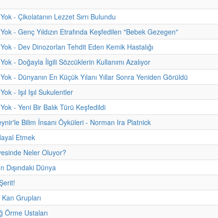
Yok - Çikolatanın Lezzet Sırrı Bulundu
Yok - Genç Yıldızın Etrafında Keşfedilen "Bebek Gezegen"
Yok - Dev Dinozorları Tehdit Eden Kemik Hastalığı
ok - Doğayla İlgili Sözcüklerin Kullanımı Azalıyor
Yok - Dünyanın En Küçük Yılanı Yıllar Sonra Yeniden Görüldü
ok - Işıl Işıl Sukulentler
Yok - Yeni Bir Balık Türü Keşfedildi
ynir'le Bilim İnsanı Öyküleri - Norman Ira Platnick
Hayal Etmek
yesinde Neler Oluyor?
 Dışındaki Dünya
Şerit!
t Kan Grupları
ğ Örme Ustaları