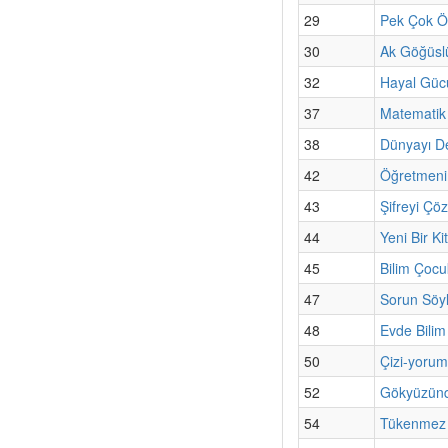
29
Pek Çok Ö
30
Ak Göğüslü
32
Hayal Gücü
37
Matematik
38
Dünyayı De
42
Öğretmeni
43
Şifreyi Çö
44
Yeni Bir K
45
Bilim Çoc
47
Sorun Söyl
48
Evde Bilim
50
Çizi-yorum
52
Gökyüzünd
54
Tükenmez K