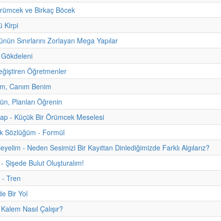
rümcek ve Birkaç Böcek
 Kirpi
nün Sınırlarını Zorlayan Mega Yapılar
 Gökdeleni
ğiştiren Öğretmenler
m, Canım Benim
zün, Planları Öğrenin
itap - Küçük Bir Örümcek Meselesi
uk Sözlüğüm - Formül
eyelim - Neden Sesimizi Bir Kayıttan Dinlediğimizde Farklı Algılarız?
 - Şişede Bulut Oluşturalım!
 - Tren
e Bir Yol
alem Nasıl Çalışır?