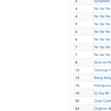
2
İçindekiler
4
Ne Var Ne 
4
Ne Var Ne 
5
Ne Var Ne 
6
Ne Var Ne Y
6
Ne Var Ne 
7
Ne Var Ne Y
7
Ne Var Ne 
8
Simit ve Pe
10
Gelecegi 
14
Buluş Atöl
16
Kabuğumun
18
İçi Dışı Bir 
20
Çeşit Çeşi
24
Doğanın A