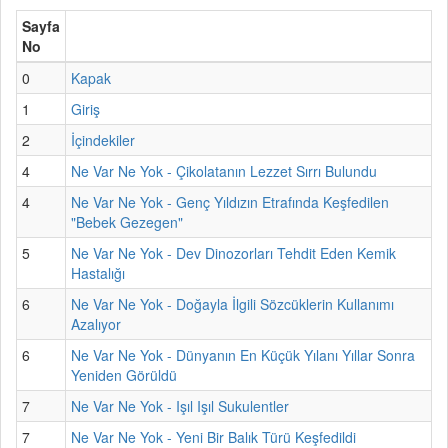
Sayfa
No
0
Kapak
1
Giriş
2
İçindekiler
4
Ne Var Ne Yok - Çikolatanın Lezzet Sırrı Bulundu
4
Ne Var Ne Yok - Genç Yıldızın Etrafında Keşfedilen
"Bebek Gezegen"
5
Ne Var Ne Yok - Dev Dinozorları Tehdit Eden Kemik
Hastalığı
6
Ne Var Ne Yok - Doğayla İlgili Sözcüklerin Kullanımı
Azalıyor
6
Ne Var Ne Yok - Dünyanın En Küçük Yılanı Yıllar Sonra
Yeniden Görüldü
7
Ne Var Ne Yok - Işıl Işıl Sukulentler
7
Ne Var Ne Yok - Yeni Bir Balık Türü Keşfedildi