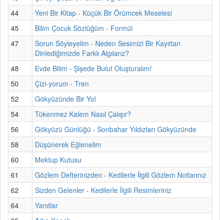
44
Yeni Bir Kitap - Küçük Bir Örümcek Meselesi
45
Bilim Çocuk Sözlüğüm - Formül
47
Sorun Söyleyelim - Neden Sesimizi Bir Kayıttan
Dinlediğimizde Farklı Algılarız?
48
Evde Bilim - Şişede Bulut Oluşturalım!
50
Çizi-yorum - Tren
52
Gökyüzünde Bir Yol
54
Tükenmez Kalem Nasıl Çalışır?
56
Gökyüzü Günlüğü - Sonbahar Yıldızları Gökyüzünde
58
Düşünerek Eğlenelim
60
Mektup Kutusu
61
Gözlem Defterinizden - Kedilerle İlgili Gözlem Notlarınız
62
Sizden Gelenler - Kedilerle İlgili Resimleriniz
64
Yanıtlar