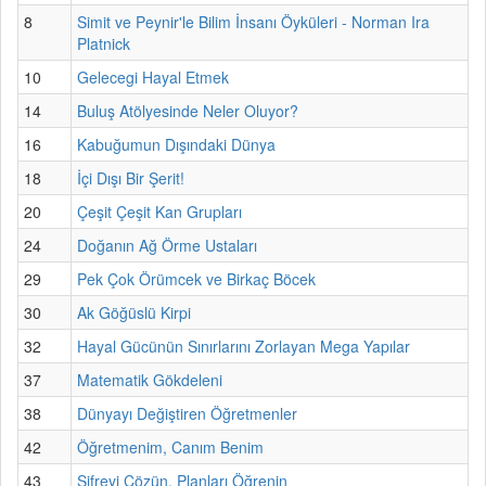
8
Simit ve Peynir'le Bilim İnsanı Öyküleri - Norman Ira
Platnick
10
Gelecegi Hayal Etmek
14
Buluş Atölyesinde Neler Oluyor?
16
Kabuğumun Dışındaki Dünya
18
İçi Dışı Bir Şerit!
20
Çeşit Çeşit Kan Grupları
24
Doğanın Ağ Örme Ustaları
29
Pek Çok Örümcek ve Birkaç Böcek
30
Ak Göğüslü Kirpi
32
Hayal Gücünün Sınırlarını Zorlayan Mega Yapılar
37
Matematik Gökdeleni
38
Dünyayı Değiştiren Öğretmenler
42
Öğretmenim, Canım Benim
43
Şifreyi Çözün, Planları Öğrenin