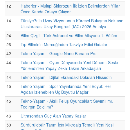
12
Haberler - Multipl Sklerozun İlk İzleri Belirtilerden Yıllar
Önce Kanda Ortaya Çıkıyor
14
Türkiye?nin Uzay Vizyonunun Küresel Buluşma Noktası:
Uluslararası Uzay Kongresi (IAC) 2026 Antalya
24
Bilim Çizgi - Türk Astronot ve Bilim Misyonu 1. Bölüm
26
Tıp Biliminin Merceğinden Takviye Edici Gıdalar
42
Tekno-Yaşam - Google Nano Banana Pro
44
Tekno-Yaşam - Oyun Dünyasında Yeni Dönem: Sesle
Yönlendirilen Yapay Zekâ Takım Arkadaşları
44
Tekno-Yaşam - Dijital Ekrandaki Dokuları Hissedin
45
Tekno-Yaşam - Spor Yayınlarında Yeni Boyut: Her
Açıdan İzlenebilen Üç Boyutlu Maçlar
45
Tekno-Yaşam - Akıllı Pelüş Oyuncaklar: Sevimli mi,
Tedirgin Edici mi?
46
Ultrasondan Güç Alan Yapay Kaslar
50
Sürdürülebilir Tarım İçin Mikroalg Temelli Yeni Nesil