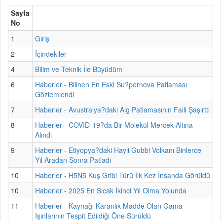
Sayfa
No
1
Giriş
2
İçindekiler
4
Bilim ve Teknik İle Büyüdüm
6
Haberler - Bilinen En Eski Su?pernova Patlaması
Gözlemlendi
7
Haberler - Avustralya?daki Alg Patlamasının Faili Şaşırttı
8
Haberler - COVID-19?da Bir Molekül Mercek Altına
Alındı
9
Haberler - Etiyopya?daki Hayli Gubbi Volkanı Binlerce
Yıl Aradan Sonra Patladı
10
Haberler - H5N5 Kuş Gribi Türü İlk Kez İnsanda Görüldü
10
Haberler - 2025 En Sıcak İkinci Yıl Olma Yolunda
11
Haberler - Kaynağı Karanlık Madde Olan Gama
Işınlarının Tespit Edildiği Öne Sürüldü