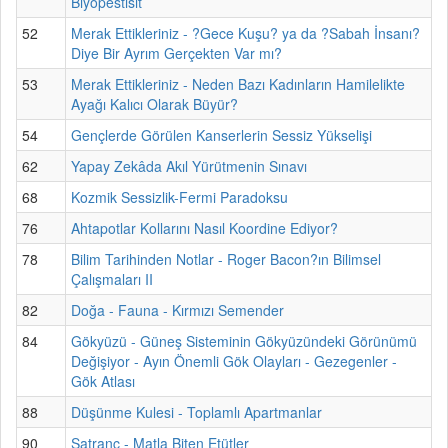
Biyopestisit
52
Merak Ettikleriniz - ?Gece Kuşu? ya da ?Sabah İnsanı?
Diye Bir Ayrım Gerçekten Var mı?
53
Merak Ettikleriniz - Neden Bazı Kadınların Hamilelikte
Ayağı Kalıcı Olarak Büyür?
54
Gençlerde Görülen Kanserlerin Sessiz Yükselişi
62
Yapay Zekâda Akıl Yürütmenin Sınavı
68
Kozmik Sessizlik-Fermi Paradoksu
76
Ahtapotlar Kollarını Nasıl Koordine Ediyor?
78
Bilim Tarihinden Notlar - Roger Bacon?ın Bilimsel
Çalışmaları II
82
Doğa - Fauna - Kırmızı Semender
84
Gökyüzü - Güneş Sisteminin Gökyüzündeki Görünümü
Değişiyor - Ayın Önemli Gök Olayları - Gezegenler -
Gök Atlası
88
Düşünme Kulesi - Toplamlı Apartmanlar
90
Satranç - Matla Biten Etütler