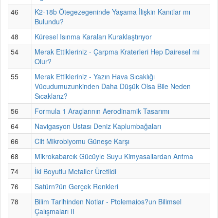
46
K2-18b Ötegezegeninde Yaşama İlişkin Kanıtlar mı
Bulundu?
48
Küresel Isınma Karaları Kuraklaştırıyor
54
Merak Ettikleriniz - Çarpma Kraterleri Hep Dairesel mi
Olur?
55
Merak Ettikleriniz - Yazın Hava Sıcaklığı
Vücudumuzunkinden Daha Düşük Olsa Bile Neden
Sıcaklarız?
56
Formula 1 Araçlarının Aerodinamik Tasarımı
64
Navigasyon Ustası Deniz Kaplumbağaları
66
Cilt Mikrobiyomu Güneşe Karşı
68
Mikrokabarcık Gücüyle Suyu Kimyasallardan Arıtma
74
İki Boyutlu Metaller Üretildi
76
Satürn?ün Gerçek Renkleri
78
Bilim Tarihinden Notlar - Ptolemaios?un Bilimsel
Çalışmaları II