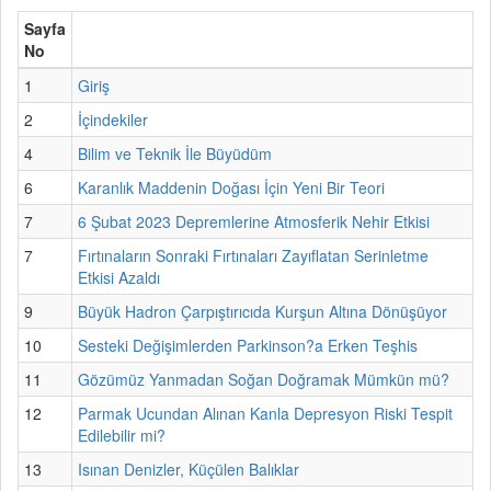
Sayfa
No
1
Giriş
2
İçindekiler
4
Bilim ve Teknik İle Büyüdüm
6
Karanlık Maddenin Doğası İçin Yeni Bir Teori
7
6 Şubat 2023 Depremlerine Atmosferik Nehir Etkisi
7
Fırtınaların Sonraki Fırtınaları Zayıflatan Serinletme
Etkisi Azaldı
9
Büyük Hadron Çarpıştırıcıda Kurşun Altına Dönüşüyor
10
Sesteki Değişimlerden Parkinson?a Erken Teşhis
11
Gözümüz Yanmadan Soğan Doğramak Mümkün mü?
12
Parmak Ucundan Alınan Kanla Depresyon Riski Tespit
Edilebilir mi?
13
Isınan Denizler, Küçülen Balıklar