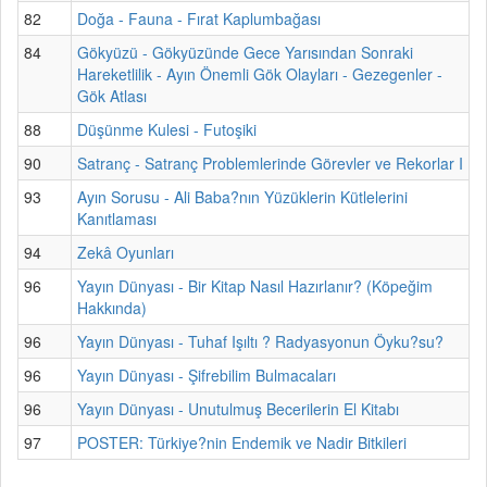
82
Doğa - Fauna - Fırat Kaplumbağası
84
Gökyüzü - Gökyüzünde Gece Yarısından Sonraki
Hareketlilik - Ayın Önemli Gök Olayları - Gezegenler -
Gök Atlası
88
Düşünme Kulesi - Futoşiki
90
Satranç - Satranç Problemlerinde Görevler ve Rekorlar I
93
Ayın Sorusu - Ali Baba?nın Yüzüklerin Kütlelerini
Kanıtlaması
94
Zekâ Oyunları
96
Yayın Dünyası - Bir Kitap Nasıl Hazırlanır? (Köpeğim
Hakkında)
96
Yayın Dünyası - Tuhaf Işıltı ? Radyasyonun Öyku?su?
96
Yayın Dünyası - Şifrebilim Bulmacaları
96
Yayın Dünyası - Unutulmuş Becerilerin El Kitabı
97
POSTER: Türkiye?nin Endemik ve Nadir Bitkileri