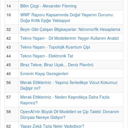
14
Bilim Çizgi - Alexander Fleming
16
WWF Raporu Kapsamında Doğal Yaşamın Durumu:
Doğa Kritik Eşiğe Yaklaşıyor
32
Beyin Gibi Çalışan Bilgisayarlar: Nöromorfik Hesaplama
42
Tekno-Yaşam - Dil Modellerinin Yaygın Kullanım Analizi
43
Tekno-Yaşam - Topolojik Kuantum Çipi
44
Tekno-Yaşam - Elektronik Tat
45
Biraz Tekne, Biraz Uçak... Deniz Planörü
46
Evrenin Kayıp Gezegenleri
56
Merak Ettikleriniz - Yaşımız İlerledikçe Vücut Kokumuz
Değişir mi?
57
Merak Ettikleriniz - Neden Kaşındıkça Daha Fazla
Kaşınırız?
58
OpenAI'nin Büyük Dil Modelleri ve Çip Talebi: Donanım
Dünyası Nereye Gidiyor?
62
Yapay Zekâ Tıpta Neler Vadediyor?