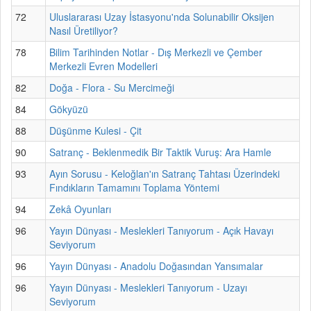
72
Uluslararası Uzay İstasyonu'nda Solunabilir Oksijen
Nasıl Üretiliyor?
78
Bilim Tarihinden Notlar - Dış Merkezli ve Çember
Merkezli Evren Modelleri
82
Doğa - Flora - Su Mercimeği
84
Gökyüzü
88
Düşünme Kulesi - Çit
90
Satranç - Beklenmedik Bir Taktik Vuruş: Ara Hamle
93
Ayın Sorusu - Keloğlan'ın Satranç Tahtası Üzerindeki
Fındıkların Tamamını Toplama Yöntemi
94
Zekâ Oyunları
96
Yayın Dünyası - Meslekleri Tanıyorum - Açık Havayı
Seviyorum
96
Yayın Dünyası - Anadolu Doğasından Yansımalar
96
Yayın Dünyası - Meslekleri Tanıyorum - Uzayı
Seviyorum