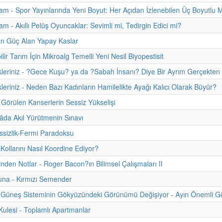
m - Spor Yayınlarında Yeni Boyut: Her Açıdan İzlenebilen Üç Boyutlu 
m - Akıllı Pelüş Oyuncaklar: Sevimli mi, Tedirgin Edici mi?
an Güç Alan Yapay Kaslar
lir Tarım İçin Mikroalg Temelli Yeni Nesil Biyopestisit
kleriniz - ?Gece Kuşu? ya da ?Sabah İnsanı? Diye Bir Ayrım Gerçekten
kleriniz - Neden Bazı Kadınların Hamilelikte Ayağı Kalıcı Olarak Büyür?
Görülen Kanserlerin Sessiz Yükselişi
da Akıl Yürütmenin Sınavı
sizlik-Fermi Paradoksu
 Kollarını Nasıl Koordine Ediyor?
hinden Notlar - Roger Bacon?ın Bilimsel Çalışmaları II
una - Kırmızı Semender
Güneş Sisteminin Gökyüzündeki Görünümü Değişiyor - Ayın Önemli Gök
lesi - Toplamlı Apartmanlar