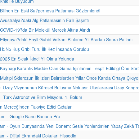
eknik İle Büyüdüm
 Bilinen En Eski Su?pernova Patlaması Gözlemlendi
Avustralya?daki Alg Patlamasının Faili Şaşırttı
 COVID-19?da Bir Molekül Mercek Altına Alındı
 Etiyopya?daki Hayli Gubbi Volkanı Binlerce Yıl Aradan Sonra Patladı
 H5N5 Kuş Gribi Türü İlk Kez İnsanda Görüldü
 2025 En Sıcak İkinci Yıl Olma Yolunda
 Kaynağı Karanlık Madde Olan Gama Işınlarının Tespit Edildiği Öne Sür
Multipl Sklerozun İlk İzleri Belirtilerden Yıllar Önce Kanda Ortaya Çıkıyo
n Uzay Vizyonunun Küresel Buluşma Noktası: Uluslararası Uzay Kongre
i - Türk Astronot ve Bilim Misyonu 1. Bölüm
nin Merceğinden Takviye Edici Gıdalar
am - Google Nano Banana Pro
am - Oyun Dünyasında Yeni Dönem: Sesle Yönlendirilen Yapay Zekâ Ta
m - Dijital Ekrandaki Dokuları Hissedin