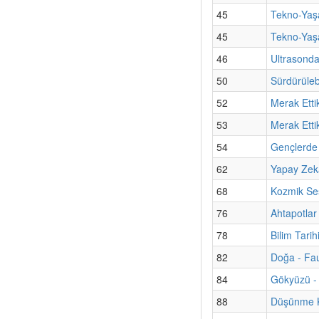
45
Tekno-Yaşa
45
Tekno-Yaşa
46
Ultrasond
50
Sürdürülebi
52
Merak Etti
53
Merak Etti
54
Gençlerde 
62
Yapay Zekâ
68
Kozmik Ses
76
Ahtapotlar
78
Bilim Tari
82
Doğa - Fa
84
Gökyüzü - 
88
Düşünme Ku