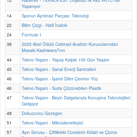
Yaşanıyor
14
Sporun Ayrılmaz Parçası: Teknoloji
22
Bilim Çizgi - Halil İnalcık
24
Formula 1
38
2025 Abel Ödülü Cebirsel Analizin Kurucularından
Masaki Kashiwara?nın
44
Tekno-Yaşam - Yapay Kalple 100 Gün Yaşam
45
Tekno-Yaşam - Sanal Enerji Santralleri
46
Tekno-Yaşam - İşaret Dilini Çeviren Yüz
46
Tekno-Yaşam - Suda Çözünebilen Plastik
47
Tekno-Yaşam - Beyin Dalgalarıyla Konuşma Teknolojileri
Gelişiyor
48
Dokuzuncu Gezegen
51
Tekno-Yaşam - Mikrodenetleyici
57
Ayın Sorusu - Çiftlikteki Cücelerin Külah ve Çizme