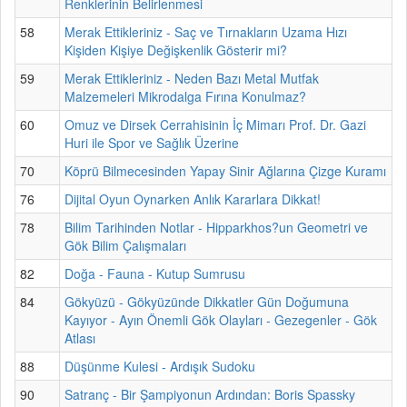
Renklerinin Belirlenmesi
58
Merak Ettikleriniz - Saç ve Tırnakların Uzama Hızı
Kişiden Kişiye Değişkenlik Gösterir mi?
59
Merak Ettikleriniz - Neden Bazı Metal Mutfak
Malzemeleri Mikrodalga Fırına Konulmaz?
60
Omuz ve Dirsek Cerrahisinin İç Mimarı Prof. Dr. Gazi
Huri ile Spor ve Sağlık Üzerine
70
Köprü Bilmecesinden Yapay Sinir Ağlarına Çizge Kuramı
76
Dijital Oyun Oynarken Anlık Kararlara Dikkat!
78
Bilim Tarihinden Notlar - Hipparkhos?un Geometri ve
Gök Bilim Çalışmaları
82
Doğa - Fauna - Kutup Sumrusu
84
Gökyüzü - Gökyüzünde Dikkatler Gün Doğumuna
Kayıyor - Ayın Önemli Gök Olayları - Gezegenler - Gök
Atlası
88
Düşünme Kulesi - Ardışık Sudoku
90
Satranç - Bir Şampiyonun Ardından: Boris Spassky