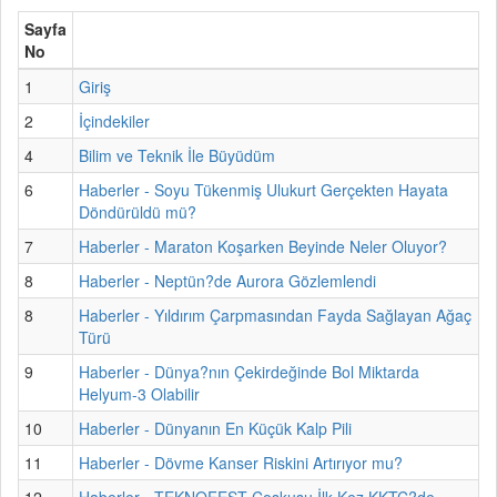
Sayfa
No
1
Giriş
2
İçindekiler
4
Bilim ve Teknik İle Büyüdüm
6
Haberler - Soyu Tükenmiş Ulukurt Gerçekten Hayata
Döndürüldü mü?
7
Haberler - Maraton Koşarken Beyinde Neler Oluyor?
8
Haberler - Neptün?de Aurora Gözlemlendi
8
Haberler - Yıldırım Çarpmasından Fayda Sağlayan Ağaç
Türü
9
Haberler - Dünya?nın Çekirdeğinde Bol Miktarda
Helyum-3 Olabilir
10
Haberler - Dünyanın En Küçük Kalp Pili
11
Haberler - Dövme Kanser Riskini Artırıyor mu?
12
Haberler - TEKNOFEST Coşkusu İlk Kez KKTC?de