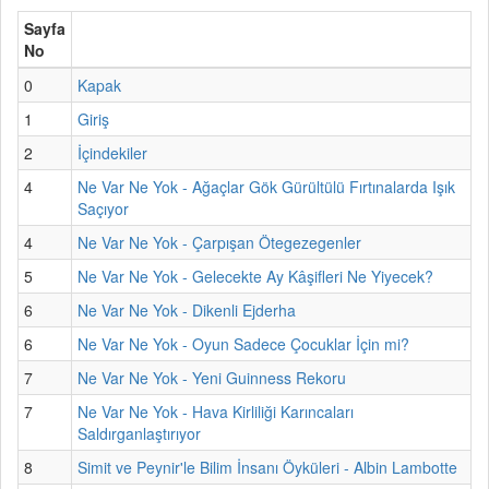
Sayfa
No
0
Kapak
1
Giriş
2
İçindekiler
4
Ne Var Ne Yok - Ağaçlar Gök Gürültülü Fırtınalarda Işık
Saçıyor
4
Ne Var Ne Yok - Çarpışan Ötegezegenler
5
Ne Var Ne Yok - Gelecekte Ay Kâşifleri Ne Yiyecek?
6
Ne Var Ne Yok - Dikenli Ejderha
6
Ne Var Ne Yok - Oyun Sadece Çocuklar İçin mi?
7
Ne Var Ne Yok - Yeni Guinness Rekoru
7
Ne Var Ne Yok - Hava Kirliliği Karıncaları
Saldırganlaştırıyor
8
Simit ve Peynir'le Bilim İnsanı Öyküleri - Albin Lambotte