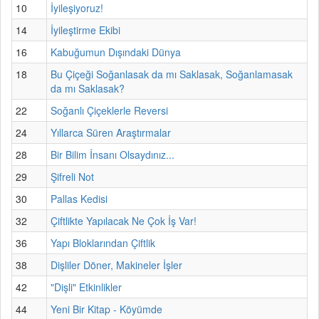
10
İyileşiyoruz!
14
İyileştirme Ekibi
16
Kabuğumun Dışındaki Dünya
18
Bu Çiçeği Soğanlasak da mı Saklasak, Soğanlamasak
da mı Saklasak?
22
Soğanlı Çiçeklerle Reversi
24
Yıllarca Süren Araştırmalar
28
Bir Bilim İnsanı Olsaydınız...
29
Şifreli Not
30
Pallas Kedisi
32
Çiftlikte Yapılacak Ne Çok İş Var!
36
Yapı Bloklarından Çiftlik
38
Dişliler Döner, Makineler İşler
42
"Dişli" Etkinlikler
44
Yeni Bir Kitap - Köyümde