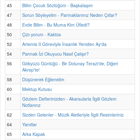
45
Bilim Çocuk Sözlüğüm - Başkalaşım
47
Sorun Söyleyelim - Parmaklarımız Neden Çıtlar?
48
Evde Bilim - Bu Muma Kim Üfledi?
50
Çizi-yorum - Kaktüs
52
Artemis II Göreviyle İnsanlık Yeniden Ay'da
54
Parmak İzi Okuyucu Nasıl Çalışır?
56
Gökyüzü Günlüğü - Bir Dolunay Terazi'de, Diğeri
Akrep'te!
58
Düşünerek Eğlenelim
60
Mektup Kutusu
61
Gözlem Defterinizden - Akarsularla İlgili Gözlem
Notlarınız
62
Sizden Gelenler - Müzik Aletleriyle İlgili Resimleriniz
64
Yanıtlar
65
Arka Kapak