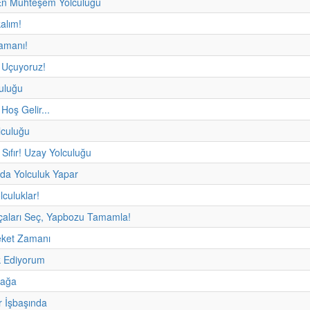
n Muhteşem Yolculuğu
kalım!
amanı!
 Uçuyoruz!
uluğu
 Hoş Gelir...
lculuğu
r, Sıfır! Uzay Yolculuğu
da Yolculuk Yapar
olculuklar!
çaları Seç, Yapbozu Tamamla!
eket Zamanı
 Ediyorum
fağa
r İşbaşında