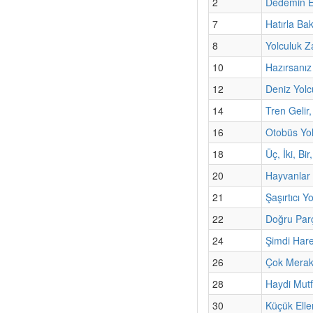
2
Dedemin E
7
Hatırla Ba
8
Yolculuk Z
10
Hazırsanız
12
Deniz Yolc
14
Tren Gelir,
16
Otobüs Yo
18
Üç, İki, Bi
20
Hayvanlar 
21
Şaşırtıcı Y
22
Doğru Par
24
Şimdi Har
26
Çok Merak
28
Haydi Mut
30
Küçük Elle