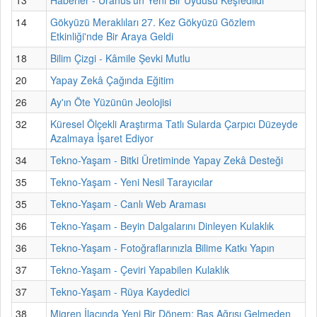
14
Gökyüzü Meraklıları 27. Kez Gökyüzü Gözlem
Etkinliği'nde Bir Araya Geldi
18
Bilim Çizgi - Kâmile Şevki Mutlu
20
Yapay Zekâ Çağında Eğitim
26
Ay'ın Öte Yüzünün Jeolojisi
32
Küresel Ölçekli Araştırma Tatlı Sularda Çarpıcı Düzeyde
Azalmaya İşaret Ediyor
34
Tekno-Yaşam - Bitki Üretiminde Yapay Zekâ Desteği
35
Tekno-Yaşam - Yeni Nesil Tarayıcılar
35
Tekno-Yaşam - Canlı Web Araması
36
Tekno-Yaşam - Beyin Dalgalarını Dinleyen Kulaklık
36
Tekno-Yaşam - Fotoğraflarınızla Bilime Katkı Yapın
37
Tekno-Yaşam - Çeviri Yapabilen Kulaklık
37
Tekno-Yaşam - Rüya Kaydedici
38
Migren İlacında Yeni Bir Dönem: Baş Ağrısı Gelmeden