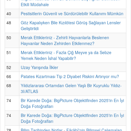
Etkili Müdahale
40
Pestisitlerin Güvenli ve Sürdürülebilir Kullanımı Mümkün
48
Göz Kapalıyken Bile Kızılötesi Görüş Sağlayan Lensler
Geliştirildi
50
Merak Ettikleriniz - Zehirli Hayvanlarla Beslenen
Hayvanlar Neden Zehirden Etkilenmez?
51
Merak Ettikleriniz - Fazla Çiğ Meyve ya da Sebze
Yemek Neden İshal Yapabilir?
52
Uzay Yarışında İlkler
66
Patates Kızartması Tip 2 Diyabet Riskini Artırıyor mu?
68
Yıldızlararası Ortamdan Gelen Yaşlı Bir Kuyruklu Yıldız-
3I/ATLAS
74
Bir Karede Doğa: BigPicture Objektifinden 2025'in En İyi
Doğa Fotoğrafları
74
Bir Karede Doğa: BigPicture Objektifinden 2025'in En İyi
Doğa Fotoğrafları
78
Bilim Tarihinden Notlar - Fârâbî'nin Bilimsel Çalışmaları