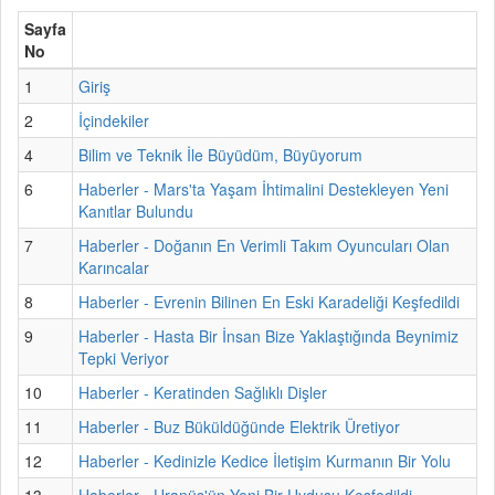
Sayfa
No
1
Giriş
2
İçindekiler
4
Bilim ve Teknik İle Büyüdüm, Büyüyorum
6
Haberler - Mars'ta Yaşam İhtimalini Destekleyen Yeni
Kanıtlar Bulundu
7
Haberler - Doğanın En Verimli Takım Oyuncuları Olan
Karıncalar
8
Haberler - Evrenin Bilinen En Eski Karadeliği Keşfedildi
9
Haberler - Hasta Bir İnsan Bize Yaklaştığında Beynimiz
Tepki Veriyor
10
Haberler - Keratinden Sağlıklı Dişler
11
Haberler - Buz Büküldüğünde Elektrik Üretiyor
12
Haberler - Kedinizle Kedice İletişim Kurmanın Bir Yolu
13
Haberler - Uranüs'ün Yeni Bir Uydusu Keşfedildi