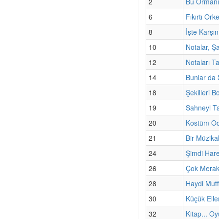
2
Bu Ormanı
6
Fıkırtı Or
8
İşte Karşın
10
Notalar, Şa
12
Notaları T
14
Bunlar da 
18
Şekilleri B
19
Sahneyi 
20
Kostüm Od
21
Bir Müzikal
24
Şimdi Har
26
Çok Merak
28
Haydi Mut
30
Küçük Elle
32
Kitap... Oy