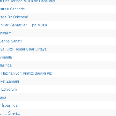
n Her Yerinde Müzik ve Dans Var!
kestrası Sahnede
ızda Bir Orkestra!
rkılar, Sanatçılar... İşte Müzik
anıyalım
Sahne Sanatı!
oya, Gizli Resmi Çıkar Ortaya!
Tamamla
asında
 Hazırlanıyor: Kırmızı Başlıklı Kız
eket Zamanı
 Ediyorum
fağa
r İşbaşında
un... Öneri...