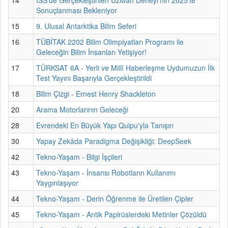
Sonuçlanması Bekleniyor
15
9. Ulusal Antarktika Bilim Seferi
16
TÜBİTAK 2202 Bilim Olimpiyatları Programı ile
Geleceğin Bilim İnsanları Yetişiyor!
17
TÜRKSAT 6A - Yerli ve Millî Haberleşme Uydumuzun İlk
Test Yayını Başarıyla Gerçekleştirildi
18
Bilim Çizgi - Ernest Henry Shackleton
20
Arama Motorlarının Geleceği
28
Evrendeki En Büyük Yapı Quipu'yla Tanışın
30
Yapay Zekâda Paradigma Değişikliği: DeepSeek
42
Tekno-Yaşam - Bilgi İşçileri
43
Tekno-Yaşam - İnsansı Robotların Kullanımı
Yaygınlaşıyor
44
Tekno-Yaşam - Derin Öğrenme ile Üretilen Çipler
45
Tekno-Yaşam - Antik Papirüslerdeki Metinler Çözüldü