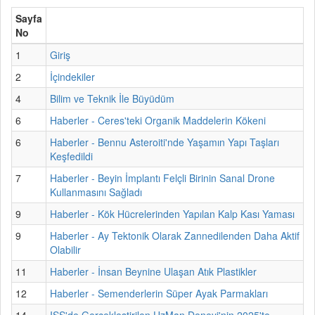
Sayfa
No
1
Giriş
2
İçindekiler
4
Bilim ve Teknik İle Büyüdüm
6
Haberler - Ceres'teki Organik Maddelerin Kökeni
6
Haberler - Bennu Asteroiti'nde Yaşamın Yapı Taşları
Keşfedildi
7
Haberler - Beyin İmplantı Felçli Birinin Sanal Drone
Kullanmasını Sağladı
9
Haberler - Kök Hücrelerinden Yapılan Kalp Kası Yaması
9
Haberler - Ay Tektonik Olarak Zannedilenden Daha Aktif
Olabilir
11
Haberler - İnsan Beynine Ulaşan Atık Plastikler
12
Haberler - Semenderlerin Süper Ayak Parmakları
14
ISS'de Gerçekleştirilen UzMan Deneyi'nin 2025'te