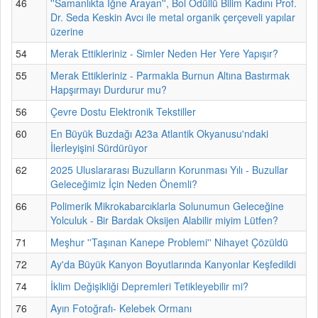
46
''Samanlıkta İğne Arayan'', Bol Ödüllü Bilim Kadını Prof.
Dr. Seda Keskin Avcı ile metal organik çerçeveli yapılar
üzerine
54
Merak Ettikleriniz - Simler Neden Her Yere Yapışır?
55
Merak Ettikleriniz - Parmakla Burnun Altına Bastırmak
Hapşırmayı Durdurur mu?
56
Çevre Dostu Elektronik Tekstiller
60
En Büyük Buzdağı A23a Atlantik Okyanusu'ndaki
İlerleyişini Sürdürüyor
62
2025 Uluslararası Buzulların Korunması Yılı - Buzullar
Geleceğimiz İçin Neden Önemli?
66
Polimerik Mikrokabarcıklarla Solunumun Geleceğine
Yolculuk - Bir Bardak Oksijen Alabilir miyim Lütfen?
71
Meşhur ''Taşınan Kanepe Problemi'' Nihayet Çözüldü
72
Ay'da Büyük Kanyon Boyutlarında Kanyonlar Keşfedildi
74
İklim Değişikliği Depremleri Tetikleyebilir mi?
76
Ayın Fotoğrafı- Kelebek Ormanı