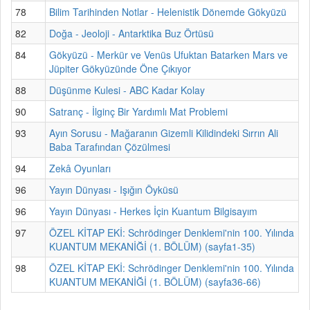
78
Bilim Tarihinden Notlar - Helenistik Dönemde Gökyüzü
82
Doğa - Jeoloji - Antarktika Buz Örtüsü
84
Gökyüzü - Merkür ve Venüs Ufuktan Batarken Mars ve
Jüpiter Gökyüzünde Öne Çıkıyor
88
Düşünme Kulesi - ABC Kadar Kolay
90
Satranç - İlginç Bir Yardımlı Mat Problemi
93
Ayın Sorusu - Mağaranın Gizemli Kilidindeki Sırrın Ali
Baba Tarafından Çözülmesi
94
Zekâ Oyunları
96
Yayın Dünyası - Işığın Öyküsü
96
Yayın Dünyası - Herkes İçin Kuantum Bilgisayım
97
ÖZEL KİTAP EKİ: Schrödinger Denklemi'nin 100. Yılında
KUANTUM MEKANİĞİ (1. BÖLÜM) (sayfa1-35)
98
ÖZEL KİTAP EKİ: Schrödinger Denklemi'nin 100. Yılında
KUANTUM MEKANİĞİ (1. BÖLÜM) (sayfa36-66)