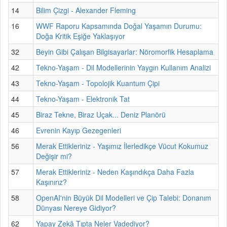
14
Bilim Çizgi - Alexander Fleming
16
WWF Raporu Kapsamında Doğal Yaşamın Durumu:
Doğa Kritik Eşiğe Yaklaşıyor
32
Beyin Gibi Çalışan Bilgisayarlar: Nöromorfik Hesaplama
42
Tekno-Yaşam - Dil Modellerinin Yaygın Kullanım Analizi
43
Tekno-Yaşam - Topolojik Kuantum Çipi
44
Tekno-Yaşam - Elektronik Tat
45
Biraz Tekne, Biraz Uçak... Deniz Planörü
46
Evrenin Kayıp Gezegenleri
56
Merak Ettikleriniz - Yaşımız İlerledikçe Vücut Kokumuz
Değişir mi?
57
Merak Ettikleriniz - Neden Kaşındıkça Daha Fazla
Kaşınırız?
58
OpenAI'nin Büyük Dil Modelleri ve Çip Talebi: Donanım
Dünyası Nereye Gidiyor?
62
Yapay Zekâ Tıpta Neler Vadediyor?