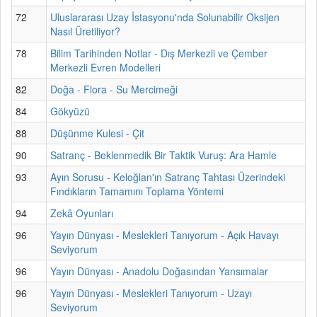
72
Uluslararası Uzay İstasyonu'nda Solunabilir Oksijen
Nasıl Üretiliyor?
78
Bilim Tarihinden Notlar - Dış Merkezli ve Çember
Merkezli Evren Modelleri
82
Doğa - Flora - Su Mercimeği
84
Gökyüzü
88
Düşünme Kulesi - Çit
90
Satranç - Beklenmedik Bir Taktik Vuruş: Ara Hamle
93
Ayın Sorusu - Keloğlan'ın Satranç Tahtası Üzerindeki
Fındıkların Tamamını Toplama Yöntemi
94
Zekâ Oyunları
96
Yayın Dünyası - Meslekleri Tanıyorum - Açık Havayı
Seviyorum
96
Yayın Dünyası - Anadolu Doğasından Yansımalar
96
Yayın Dünyası - Meslekleri Tanıyorum - Uzayı
Seviyorum