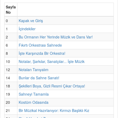
Sayfa
No
0
Kapak ve Giriş
1
İçindekiler
2
Bu Ormanın Her Yerinde Müzik ve Dans Var!
6
Fıkırtı Orkestrası Sahnede
8
İşte Karşınızda Bir Orkestra!
10
Notalar, Şarkılar, Sanatçılar... İşte Müzik
12
Notaları Tanıyalım
14
Bunlar da Sahne Sanatı!
18
Şekilleri Boya, Gizli Resmi Çıkar Ortaya!
19
Sahneyi Tamamla
20
Kostüm Odasında
21
Bir Müzikal Hazırlanıyor: Kırmızı Başlıklı Kız