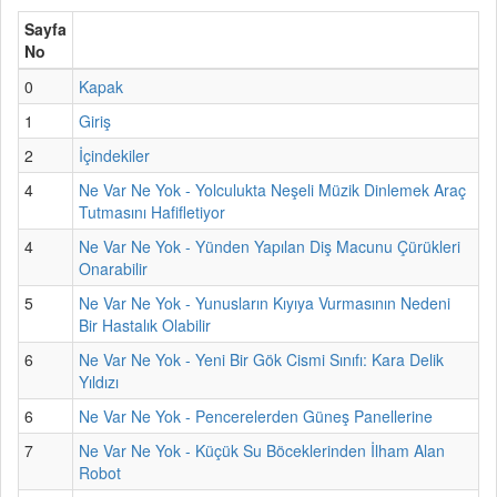
Sayfa
No
0
Kapak
1
Giriş
2
İçindekiler
4
Ne Var Ne Yok - Yolculukta Neşeli Müzik Dinlemek Araç
Tutmasını Hafifletiyor
4
Ne Var Ne Yok - Yünden Yapılan Diş Macunu Çürükleri
Onarabilir
5
Ne Var Ne Yok - Yunusların Kıyıya Vurmasının Nedeni
Bir Hastalık Olabilir
6
Ne Var Ne Yok - Yeni Bir Gök Cismi Sınıfı: Kara Delik
Yıldızı
6
Ne Var Ne Yok - Pencerelerden Güneş Panellerine
7
Ne Var Ne Yok - Küçük Su Böceklerinden İlham Alan
Robot