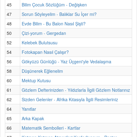
45
Bilim Çocuk Sözlüğüm - Değişken
47
Sorun Söyleyelim - Balıklar Su İçer mi?
48
Evde Bilim - Bu Balon Nasıl Şişti?
50
Çizi-yorum - Gergedan
52
Kelebek Bulutsusu
54
Fotokapan Nasıl Çalışır?
56
Gökyüzü Günlüğü - Yaz Üçgeni'yle Vedalaşma
58
Düşünerek Eğlenelim
60
Mektup Kutusu
61
Gözlem Defterinizden - Yıldızlarla İlgili Gözlem Notlarınız
62
Sizden Gelenler - Afrika Kıtasıyla İlgili Resimleriniz
64
Yanıtlar
65
Arka Kapak
66
Matematik Sembolleri - Kartlar