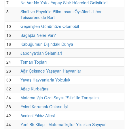
7
Ne Var Ne Yok - Yapay Sinir Hücreleri Geliştirildi
8
Simit ve Peynir'le Bilim İnsanı Öyküleri - Léon
Teisserenc de Bort
10
Geçmişten Günümüze Otomobil
15
Bagajda Neler Var?
16
Kabuğumun Dışındaki Dünya
18
Japonya'dan Selamlar!
24
Temari Topları
26
Ağır Çekimde Yaşayan Hayvanlar
30
Yavaş Hayvanlarla Yolculuk
32
Ağaç Kurbağası
34
Matematiğin Özel Sayısı "Sıfır" ile Tanışalım
38
Evleri Korumak Onların İşi
42
Aceleci Yıldız Ailesi
44
Yeni Bir Kitap - Matematikçiler Yıldızları Sayıyor