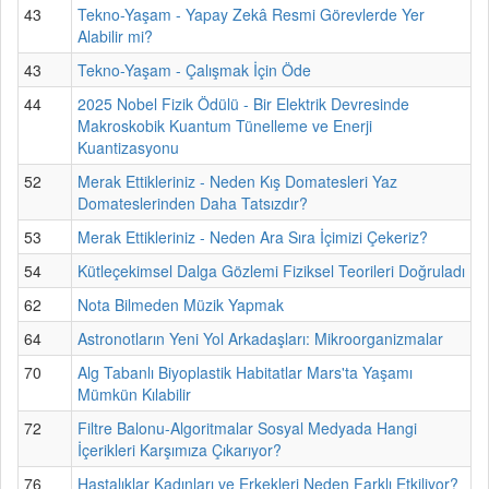
43
Tekno-Yaşam - Yapay Zekâ Resmi Görevlerde Yer
Alabilir mi?
43
Tekno-Yaşam - Çalışmak İçin Öde
44
2025 Nobel Fizik Ödülü - Bir Elektrik Devresinde
Makroskobik Kuantum Tünelleme ve Enerji
Kuantizasyonu
52
Merak Ettikleriniz - Neden Kış Domatesleri Yaz
Domateslerinden Daha Tatsızdır?
53
Merak Ettikleriniz - Neden Ara Sıra İçimizi Çekeriz?
54
Kütleçekimsel Dalga Gözlemi Fiziksel Teorileri Doğruladı
62
Nota Bilmeden Müzik Yapmak
64
Astronotların Yeni Yol Arkadaşları: Mikroorganizmalar
70
Alg Tabanlı Biyoplastik Habitatlar Mars'ta Yaşamı
Mümkün Kılabilir
72
Filtre Balonu-Algoritmalar Sosyal Medyada Hangi
İçerikleri Karşımıza Çıkarıyor?
76
Hastalıklar Kadınları ve Erkekleri Neden Farklı Etkiliyor?