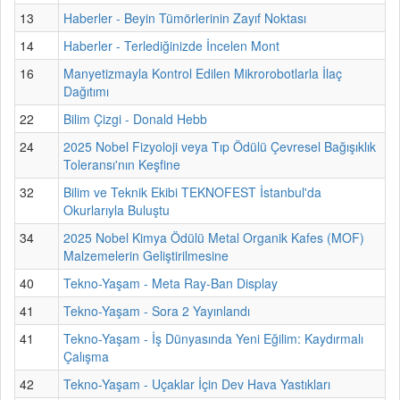
13
Haberler - Beyin Tümörlerinin Zayıf Noktası
14
Haberler - Terlediğinizde İncelen Mont
16
Manyetizmayla Kontrol Edilen Mikrorobotlarla İlaç
Dağıtımı
22
Bilim Çizgi - Donald Hebb
24
2025 Nobel Fizyoloji veya Tıp Ödülü Çevresel Bağışıklık
Toleransı'nın Keşfine
32
Bilim ve Teknik Ekibi TEKNOFEST İstanbul'da
Okurlarıyla Buluştu
34
2025 Nobel Kimya Ödülü Metal Organik Kafes (MOF)
Malzemelerin Geliştirilmesine
40
Tekno-Yaşam - Meta Ray-Ban Display
41
Tekno-Yaşam - Sora 2 Yayınlandı
41
Tekno-Yaşam - İş Dünyasında Yeni Eğilim: Kaydırmalı
Çalışma
42
Tekno-Yaşam - Uçaklar İçin Dev Hava Yastıkları